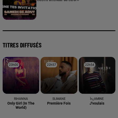
TITRES DIFFUSÉS
23h00
23h00
22h57
22h57
22h54
22h54
RIHANNA
SLIMANE
Ï»¿AMINE
Only Girl (in The
Première Fois
J'voulais
World)