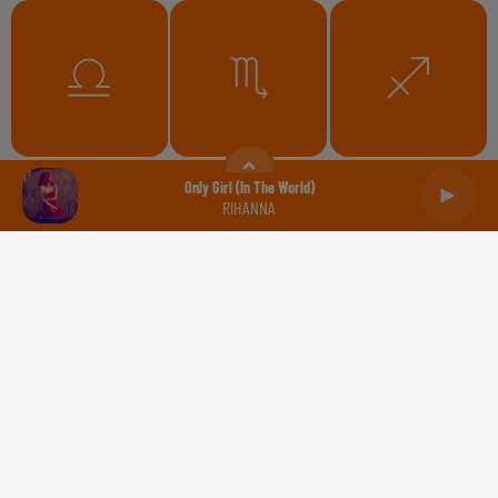
Balance
Scorpion
Sagittaire
Only Girl (in The World)
RIHANNA
Capricorne
Verseau
Poissons