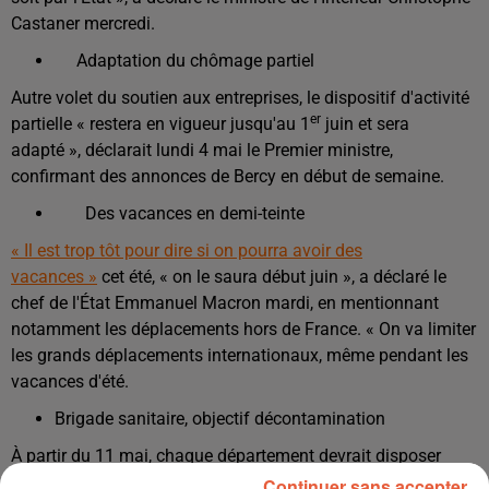
Castaner mercredi.
Adaptation du chômage partiel
Autre volet du soutien aux entreprises, le dispositif d'activité
er
partielle « restera en vigueur jusqu'au 1
juin et sera
adapté », déclarait lundi 4 mai le Premier ministre,
confirmant des annonces de Bercy en début de semaine.
Des vacances en demi-teinte
« Il est trop tôt pour dire si on pourra avoir des
vacances »
cet été, « on le saura début juin », a déclaré le
chef de l'État Emmanuel Macron mardi, en mentionnant
notamment les déplacements hors de France. « On va limiter
les grands déplacements internationaux, même pendant les
vacances d'été.
Brigade sanitaire, objectif décontamination
À partir du 11 mai, chaque département devrait disposer
d'une « brigade sanitaire » chargée d'identifier les personnes
Continuer sans accepter