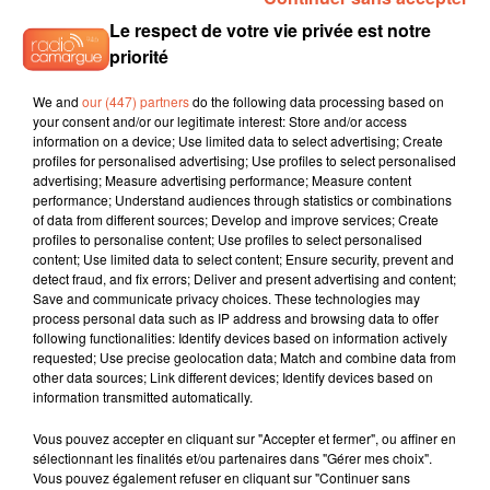
atteintes par le coronavirus et d'éviter l'apparition de
Le respect de votre vie privée est notre
nouveaux foyers d'infection. Les brigades seront composées
priorité
principalement de salariés de l'Assurance maladie.
We and
our (447) partners
do the following data processing based on
[source / le point]
your consent and/or our legitimate interest: Store and/or access
information on a device; Use limited data to select advertising; Create
profiles for personalised advertising; Use profiles to select personalised
advertising; Measure advertising performance; Measure content
performance; Understand audiences through statistics or combinations
of data from different sources; Develop and improve services; Create
profiles to personalise content; Use profiles to select personalised
content; Use limited data to select content; Ensure security, prevent and
detect fraud, and fix errors; Deliver and present advertising and content;
Save and communicate privacy choices. These technologies may
process personal data such as IP address and browsing data to offer
following functionalities: Identify devices based on information actively
requested; Use precise geolocation data; Match and combine data from
other data sources; Link different devices; Identify devices based on
information transmitted automatically.
Vous pouvez accepter en cliquant sur "Accepter et fermer", ou affiner en
sélectionnant les finalités et/ou partenaires dans "Gérer mes choix".
Vous pouvez également refuser en cliquant sur "Continuer sans