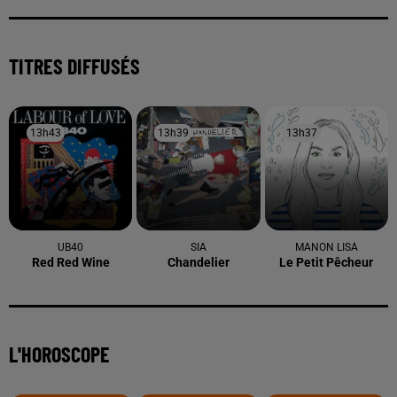
TITRES DIFFUSÉS
13h43
13h43
13h39
13h39
13h37
13h37
UB40
SIA
MANON LISA
Red Red Wine
Chandelier
Le Petit Pêcheur
L'HOROSCOPE