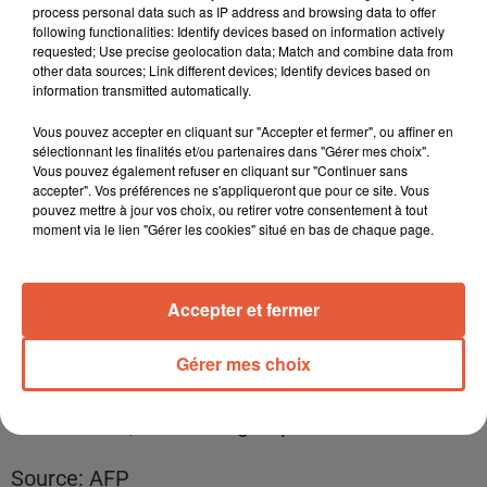
plus souvent à 50 euros, pour limiter les
process personal data such as IP address and browsing data to offer
following functionalities: Identify devices based on information actively
contacts physiques lors du paiement. La France
requested; Use precise geolocation data; Match and combine data from
other data sources; Link different devices; Identify devices based on
faisait figure d'exception et le groupement CB
information transmitted automatically.
avait alors indiqué préférer attendre la fin de la
Vous pouvez accepter en cliquant sur "Accepter et fermer", ou affiner en
période de confinement pour s'atteler à cette
sélectionnant les finalités et/ou partenaires dans "Gérer mes choix".
Vous pouvez également refuser en cliquant sur "Continuer sans
opération.
accepter". Vos préférences ne s'appliqueront que pour ce site. Vous
pouvez mettre à jour vos choix, ou retirer votre consentement à tout
Ce relèvement de plafond nécessite, en effet,
moment via le lien "Gérer les cookies" situé en bas de chaque page.
une
"industrialisation informatique lourde et
délicate"
ne pouvant
"se faire du jour au
Accepter et fermer
lendemain, dans la précipitation, sans risquer de
déstabiliser un système qui fonctionne bien
Gérer mes choix
surtout dans le contexte délicat de ce
coronavirus"
, affirme le groupement CB.
Source: AFP