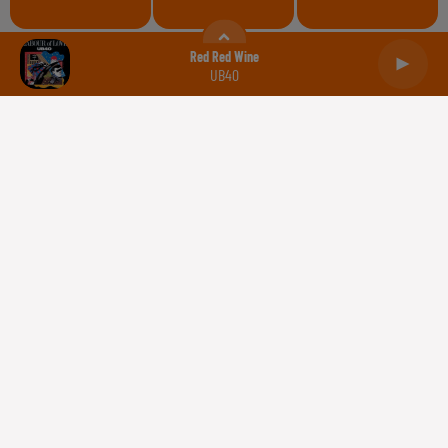
Balance
Scorpion
Sagittaire
Red Red Wine
UB40
Capricorne
Verseau
Poissons