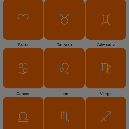
Bélier
Taureau
Gémeaux
Cancer
Lion
Vierge