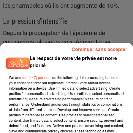
les pharmacies où ils ont augmenté de 10%.
La pression s'intensifie
Depuis la propagation de l'épidémie de
coronavirus, plusieurs voix s'élèvent pour
Continuer sans accepter
demander un relèvement du plafond du
Le respect de votre vie privée est notre
paiement sans contact. Il y a deux semaines,
priorité
l'Autorité bancaire européenne (ABE) avait
recommandé aux autorités locales de relever
We and
our (447) partners
do the following data processing based on
your consent and/or our legitimate interest: Store and/or access
ce plafond à 50 euros afin de limiter le recours
information on a device; Use limited data to select advertising; Create
profiles for personalised advertising; Use profiles to select personalised
aux billets ou aux pièces.
advertising; Measure advertising performance; Measure content
performance; Understand audiences through statistics or combinations
La pression est d'autant plus forte qu'à la fin du
of data from different sources; Develop and improve services; Create
profiles to personalise content; Use profiles to select personalised
mois de mars, une vingtaine de pays européens
content; Use limited data to select content; Ensure security, prevent and
detect fraud, and fix errors; Deliver and present advertising and content;
ont annoncé le relèvement de leurs plafonds, le
Save and communicate privacy choices. These technologies may