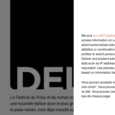
We and
our (447) partn
access information on a 
select personalised ad
statistics or combinatio
profiles to select person
Deliver and present adv
data such as IP address 
requested; Use precise g
based on information tra
Vous pouvez accepter en 
mes choix". Vous pouvez
ce site. Vous pouvez met
bas de chaque page.
Le Festival du Polar et du roman noir de Méditerranée, "Del
une nouvelle édition pour le plus grand bonheur des amateu
le polar italien, s'est déjà installé sur le territoire d'Istre