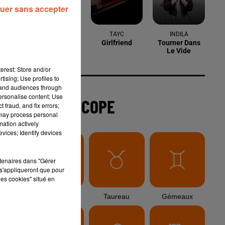
uer sans accepter
6 août 2026
Arles : après un taureau percuté lors
d'une abrivado à Saliers,...
erest: Store and/or
tising; Use profiles to
6 août 2026
tand audiences through
Éclipse solaire du 12 août 2026 : le
personalise content; Use
CHU de Nîmes appelle à la plus...
 fraud, and fix errors;
 may process personal
mation actively
vices; Identify devices
3 août 2026
Sauvage'On Festival : une première
rtenaires dans "Gérer
édition électro attendue au cœur...
s'appliqueront que pour
les cookies" situé en
ur