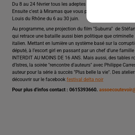
Du 8 au 24 février tous les adeptes pourront profiter du f
Ensuite c'est à Miramas que vous pourrez vous rendre du 3 a
Louis du Rhône du 6 au 30 juin.
Au programme, une projection du film "Suburra" de Stéfano
qui
retrace une bataille aussi bien politique que criminel
italien. Mettant en lumière un système basé sur la corruptio
député, à l’escort girl en passant par un chef d’une famille 
INTERDIT AU MOINS DE 16 ANS. Mais aussi,
des tables r
d'Istres, la soirée "rencontre d'auteurs" avec Philippe Carr
auteur pour la série à succès "Plus belle la vie". Des atelie
découvrir sur le facebook
festival delta noir
Pour plus d'infos contact : 0615393660.
assoecoutevoir