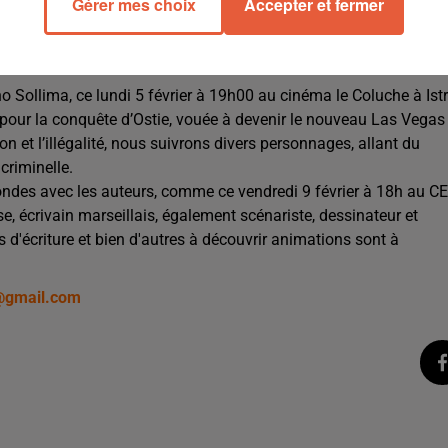
Gérer mes choix
Accepter et fermer
estival à Cornillon-Confoux puis à Entressen, du 6 au 31 mars.
u 28 avril, à Fos-sur-Mer du 2 au 26 mai, et pour finir à Port-St
 Sollima, ce lundi 5 février à 19h00 au cinéma le Coluche à Ist
le pour la conquête d’Ostie, vouée à devenir le nouveau Las Vegas
n et l’illégalité, nous suivrons divers personnages, allant du
criminelle.
ondes avec les auteurs, comme ce vendredi 9 février à 18h au C
ese, écrivain marseillais, également scénariste, dessinateur et
rs d'écriture et bien d'autres à découvrir animations sont à
@gmail.com