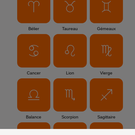
Bélier
Taureau
Gémeaux
Cancer
Lion
Vierge
Balance
Scorpion
Sagittaire