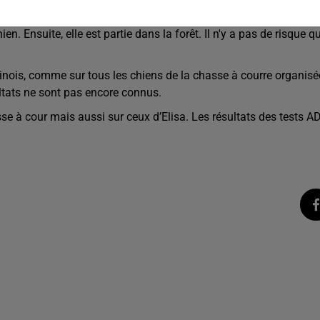
e Cathy Richard, l’avocate de la famille d’Elisa: "Elisa avait
. Ensuite, elle est partie dans la forêt. Il n'y a pas de risque q
linois, comme sur tous les chiens de la chasse à courre organisé
ultats ne sont pas encore connus.
se à cour mais aussi sur ceux d’Elisa. Les résultats des tests A