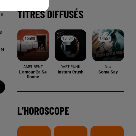
TITRES DIFFUSÉS
ue
e
15h08
15h08
15h04
15h04
14h57
14h57
DN
AMEL BENT
DAFT PUNK
Nea
L'amour Ca Se
Instant Crush
Some Say
Donne
L'HOROSCOPE