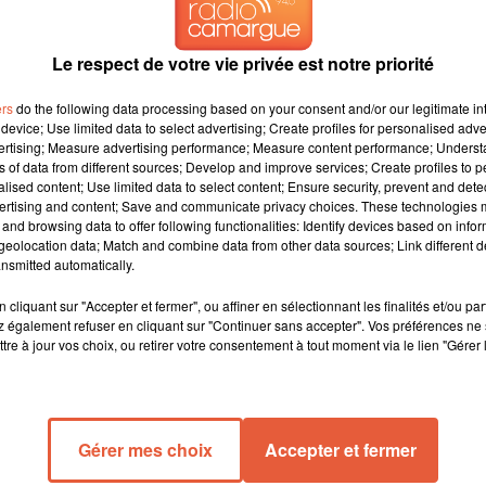
Le respect de votre vie privée est notre priorité
ers
do the following data processing based on your consent and/or our legitimate int
device; Use limited data to select advertising; Create profiles for personalised adver
vertising; Measure advertising performance; Measure content performance; Unders
ns of data from different sources; Develop and improve services; Create profiles to 
alised content; Use limited data to select content; Ensure security, prevent and detect
larski, cette jeune femme enceinte de 29 ans
ertising and content; Save and communicate privacy choices. These technologies
and browsing data to offer following functionalities: Identify devices based on infor
ans l'Aisne, il y a un mois.
eolocation data; Match and combine data from other data sources; Link different de
nsmitted automatically.
entent de comprendre comme Elisa, jeune femme enceinte de 29 an
cliquant sur "Accepter et fermer", ou affiner en sélectionnant les finalités et/ou pa
elon une information de BFMTV, les policiers ont écarté l'une des
 également refuser en cliquant sur "Continuer sans accepter". Vos préférences ne 
mystérieux promeneur et de son chien malinois aperçus dans la for
tre à jour vos choix, ou retirer votre consentement à tout moment via le lien "Gérer 
e dernier, Elisa Pilarski publie un message sur Facebook: un
homme et son chien qui n’est pas tenu en laisse et qui "arrive à
Gérer mes choix
Accepter et fermer
cet homme. Un incident qui intervient une heure avant le décès.
c ceux du décès de la jeune femme par hémorragie. Une différence