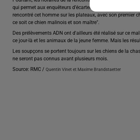
qui permet aux enquêteurs d’écarter cette piste, selon maîtr
rencontré cet homme sur les plateaux, avec son premier chien
ce soit ce chien malinois et son maître".
Des prélèvements ADN ont d'ailleurs été réalisé sur ce ma
ce jour-là et les animaux de la jeune femme. Mais les rés
Les soupçons se portent toujours sur les chiens de la chas
ne seront pas connus avant plusieurs mois.
Source: RMC /
Quentin Vinet et Maxime Brandstaetter