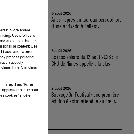
6 août 2026
Arles : après un taureau percuté lors
d'une abrivado à Saliers,...
erest: Store and/or
tising; Use profiles to
tand audiences through
personalise content; Use
6 août 2026
 fraud, and fix errors;
Éclipse solaire du 12 août 2026 : le
 may process personal
mation actively
CHU de Nîmes appelle à la plus...
vices; Identify devices
s,
rtenaires dans "Gérer
3 août 2026
s'appliqueront que pour
et
Sauvage'On Festival : une première
les cookies" situé en
édition électro attendue au cœur...