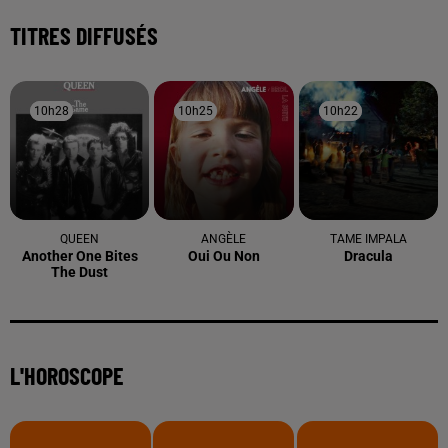
TITRES DIFFUSÉS
10h28
10h28
10h25
10h25
10h22
10h22
QUEEN
ANGÈLE
TAME IMPALA
Another One Bites
Oui Ou Non
Dracula
The Dust
L'HOROSCOPE