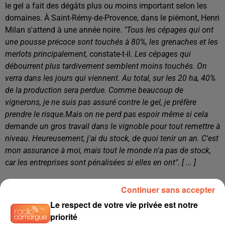
le gel a fait des dégâts plus ou moins important selon les
domaines. À Saint-Rémy-de-Provence, dans le piémont, Henri
Milan s'attend à une année noire.
"Tous les cépages qui ont
une pousse précoce sont touchés à 80%, les grenaches et les
merlots principalement,
constate-t-il.
Les cépages qui
débourrent plus tardivement semblent moins touchés. On
verra dans les jours qui viennent. Au total, sur les 20 ha, 40%
de la production sera perdue. Comme beaucoup de
vignerons, je ne suis pas assuré contre le gel, je préfère
prendre le risque.
Mais on ne perd pas espoir même si cela
demande un gros travail dans le vignoble pour tout remettre à
niveau. Heureusement, j'ai du stock, de quoi tenir un an. C'est
mon assurance à moi, mais tout le monde n'a pas de stock,
car les entreprises sont pénalisées si elles en ont". [ ... ]
Retrouvez l'article complet
ICI
Continuer sans accepter
Le respect de votre vie privée est notre
Source: laprovence.fr/O.Lemierre
priorité