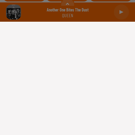
Balance
Scorpion
Sagittaire
Another One Bites The Dust
QUEEN
Capricorne
Verseau
Poissons
Gestion des cookies
Plan du site
Règlement des jeux concours