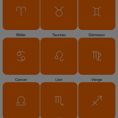
Bélier
Taureau
Gémeaux
Cancer
Lion
Vierge