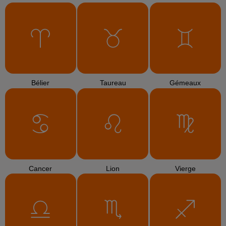
Bélier
Taureau
Gémeaux
Cancer
Lion
Vierge