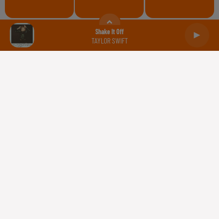
Balance
Scorpion
Sagittaire
Shake It Off
TAYLOR SWIFT
Capricorne
Verseau
Poissons