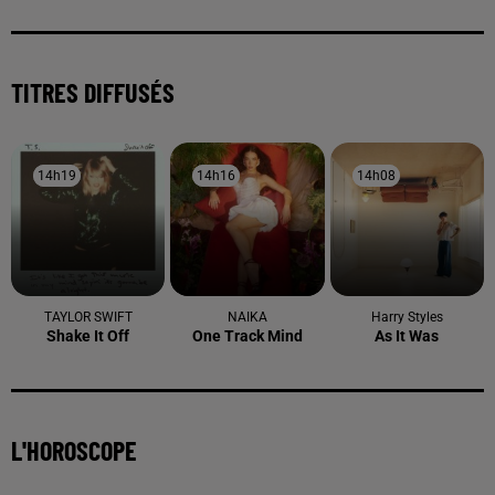
TITRES DIFFUSÉS
14h19
14h19
14h16
14h16
14h08
14h08
TAYLOR SWIFT
NAIKA
Harry Styles
Shake It Off
One Track Mind
As It Was
L'HOROSCOPE