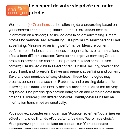
sources gouvernementales, 41 millions de masques de ce
Le respect de votre vie privée est notre
type ont été fabriqués par l'industrie textile française depuis
priorité
le 30 mars.
We and
our (447) partners
do the following data processing based on
Reste à savoir à quel prix ils vont être vendus. De 3 à 5€,
your consent and/or our legitimate interest: Store and/or access
selon le ministre de la Santé, Olivier Véran. Un prix qui ne
information on a device; Use limited data to select advertising; Create
profiles for personalised advertising; Use profiles to select personalised
correspond pas toujours aux premiers chiffres constatés.
advertising; Measure advertising performance; Measure content
Certaines associations de consommateurs craignent déjà
performance; Understand audiences through statistics or combinations
une flambée du prix des masques comme on l'a vu au début
of data from different sources; Develop and improve services; Create
profiles to personalise content; Use profiles to select personalised
de la crise sanitaire pour les gels hydroalcooliques, jusqu'à
content; Use limited data to select content; Ensure security, prevent and
ce que leur prix soit strictement encadré.
detect fraud, and fix errors; Deliver and present advertising and content;
Save and communicate privacy choices. These technologies may
Dans un premier temps, le gouvernement a considéré que
process personal data such as IP address and browsing data to offer
l'hétérogénéité des produits - certains masques sont lavables
following functionalities: Identify devices based on information actively
requested; Use precise geolocation data; Match and combine data from
de 5 à 30 fois - ne permettait pas d'en encadrer les prix.
other data sources; Link different devices; Identify devices based on
Agnès Panier-Runacher, secrétaire d'Etat auprès du ministre
information transmitted automatically.
de l'Économie, a néanmoins demandé en début de semaine
à la DGCCRF se pencher sur la question. L'Ordre des
Vous pouvez accepter en cliquant sur "Accepter et fermer", ou affiner en
sélectionnant les finalités et/ou partenaires dans "Gérer mes choix".
pharmaciens réclame, d'ores et déjà, un encadrement. Plus
Vous pouvez également refuser en cliquant sur "Continuer sans
qu'il ne devrait pas en manquer, autant que les masques ne
accepter". Vos préférences ne s'appliqueront que pour ce site. Vous