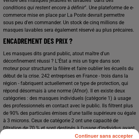
vendre des masques jetables et lavables "
dans des
conditions qui restent encore à définir
". Une plateforme de e-
commerce mise en place par La Poste devrait permettre
sous peu d'en commander. Un stock de cinq millions de
masques lavables sera également réservé au plus précaires.
ENCADREMENT DES PRIX ?
Les masques dits grand public, atout maître d'un
déconfinement réussi ? L'État a mis un tigre dans son
moteur pour structurer la filière et faire oublier les écueils du
début de la crise. 242 entreprises en France - trois dans la
région - fabriquent actuellement ce type de protection, qui
répond désormais à une norme (Afnor). Il en existe deux
catégories : des masques individuels (catégorie 1) à usage
des professionnels en contact avec le public. Ils filtrent plus
de 90% des particules émises d'une taille supérieure ou égale
à 3 microns. Ceux de catégorie 2 ont une capacité de
filtration de 70 % et sont destinés à l'usage d'individus ayant
Continuer sans accepter
des contacts occasionnels avec d'autres personnes. De