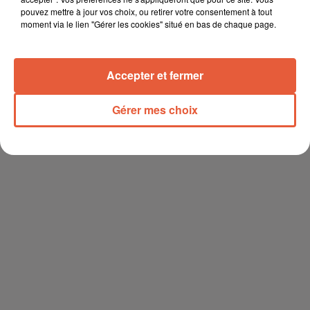
soient pas à des tarifs prohibitifs. D'autant qu'ils ne peuvent
pouvez mettre à jour vos choix, ou retirer votre consentement à tout
moment via le lien "Gérer les cookies" situé en bas de chaque page.
être portés que quelques heures et qu'il en faut au moins
deux pour une seule journée de travail.
[source / La Provence]
Accepter et fermer
Gérer mes choix