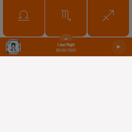
Balance
Scorpion
Sagittaire
I Just Might
BRUNO MARS
Capricorne
Verseau
Poissons