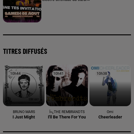
TITRES DIFFUSÉS
10h44
10h44
10h41
10h41
10h38
10h38
BRUNO MARS
Ï»¿THE REMBRANDTS
Omi
I Just Might
I'll Be There For You
Cheerleader