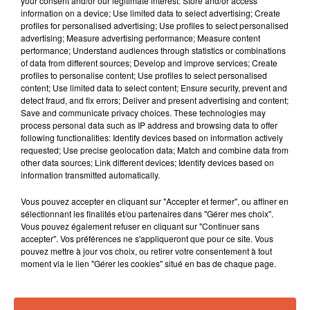
your consent and/or our legitimate interest: Store and/or access
information on a device; Use limited data to select advertising; Create
profiles for personalised advertising; Use profiles to select personalised
advertising; Measure advertising performance; Measure content
performance; Understand audiences through statistics or combinations
of data from different sources; Develop and improve services; Create
profiles to personalise content; Use profiles to select personalised
content; Use limited data to select content; Ensure security, prevent and
detect fraud, and fix errors; Deliver and present advertising and content;
Save and communicate privacy choices. These technologies may
process personal data such as IP address and browsing data to offer
following functionalities: Identify devices based on information actively
requested; Use precise geolocation data; Match and combine data from
other data sources; Link different devices; Identify devices based on
information transmitted automatically.
Vous pouvez accepter en cliquant sur "Accepter et fermer", ou affiner en
sélectionnant les finalités et/ou partenaires dans "Gérer mes choix".
À LA UNE
Vous pouvez également refuser en cliquant sur "Continuer sans
accepter". Vos préférences ne s'appliqueront que pour ce site. Vous
pouvez mettre à jour vos choix, ou retirer votre consentement à tout
moment via le lien "Gérer les cookies" situé en bas de chaque page.
3 août 2026
Sauvage'On Festival : une première édition
électro attendue au cœur...