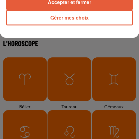
Accepter et fermer
Gérer mes choix
3 août 2026
Sécheresse et foin de Crau : le retour de la
demande redonne de...
3 août 2026
Arles : la coupe mulet a fait sensation lors d'une
étape...
TITRES DIFFUSÉS