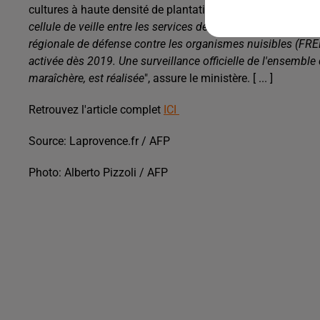
cultures à haute densité de plantation comme les cultures 
cellule de veille entre les services de l'Etat
(DRAAF)
en régi
régionale de défense contre les organismes nuisibles (FRE
activée dès 2019. Une surveillance officielle de l'ensemble
maraîchère, est réalisée
", assure le ministère. [ ... ]
Retrouvez l'article complet
ICI
Source: Laprovence.fr / AFP
Photo: Alberto Pizzoli / AFP