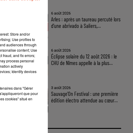
6 août 2026
Arles : après un taureau percuté lors
d'une abrivado à Saliers,...
erest: Store and/or
tising; Use profiles to
tand audiences through
personalise content; Use
6 août 2026
 fraud, and fix errors;
Éclipse solaire du 12 août 2026 : le
 may process personal
CHU de Nîmes appelle à la plus...
mation actively
vices; Identify devices
3 août 2026
rtenaires dans "Gérer
Sauvage'On Festival : une première
s'appliqueront que pour
les cookies" situé en
édition électro attendue au cœur...
s