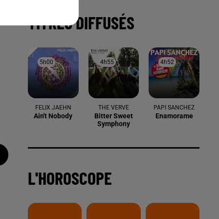
TITRES DIFFUSÉS
5h00
5h00
4h55
4h55
4h52
4h52
FELIX JAEHN
THE VERVE
PAPI SANCHEZ
Ain't Nobody
Bitter Sweet
Enamorame
Symphony
L'HOROSCOPE