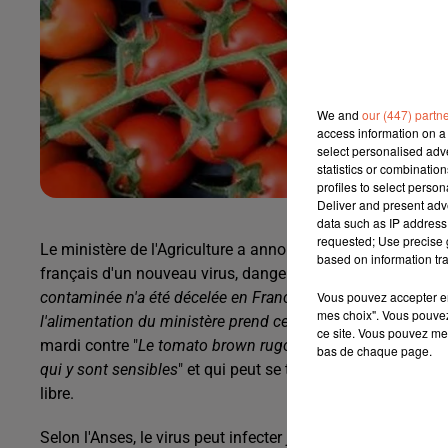
We and
our (447) partn
access information on a 
select personalised ad
statistics or combinatio
profiles to select person
Deliver and present adv
data such as IP address 
requested; Use precise g
Le ministère de l'Agriculture a annoncé jeudi la mise en plac
based on information tra
français d'un nouveau virus, dangereux pour les plantes 
Vous pouvez accepter en 
contaminée n'a été décelée en France
", a indiqué le mini
mes choix". Vous pouvez
l'alimentation du ministère prend cette menace très au sér
ce site. Vous pouvez met
mardi contre "
Le tomato brown rugose fruit virus
" (ToBRFV
bas de chaque page.
qui y sont sensibles
" et qui peut se transmettre par les seme
libre.
Selon l'Anses, le virus peut infecter jusqu'à 100% des plant