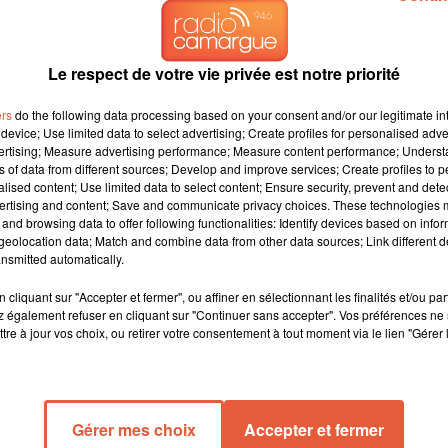
Le respect de votre vie privée est notre priorité
ers
do the following data processing based on your consent and/or our legitimate int
device; Use limited data to select advertising; Create profiles for personalised adver
vertising; Measure advertising performance; Measure content performance; Unders
ns of data from different sources; Develop and improve services; Create profiles to 
alised content; Use limited data to select content; Ensure security, prevent and detect
ertising and content; Save and communicate privacy choices. These technologies
and browsing data to offer following functionalities: Identify devices based on infor
eolocation data; Match and combine data from other data sources; Link different de
e une "surveillance renforcée" afin de protéger le territoire
nsmitted automatically.
potagères, notamment la tomate. "
À ce stade, aucune plante
cliquant sur "Accepter et fermer", ou affiner en sélectionnant les finalités et/ou pa
stère dans un communiqué, mais "
la Direction générale de
 également refuser en cliquant sur "Continuer sans accepter". Vos préférences ne 
ieux
". L'Agence de sécurité sanitaire (Anses) avait mis en garde
tre à jour vos choix, ou retirer votre consentement à tout moment via le lien "Gérer 
), un nouveau virus "
particulièrement dangereux pour les plante
nces, les plants et les fruits infectés, et survit longtemps à l'air
Gérer mes choix
Accepter et fermer
es sur un site de production, ce qui le rend redoutable pour les