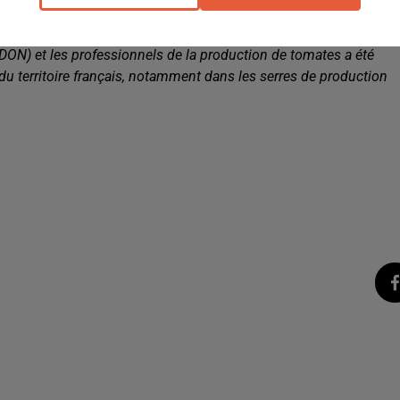
sous serre. En revanche, il n'a pas d'impact sur l'homme. "
Une
on PACA, principale région productrice de tomates, la Fédération
DON) et les professionnels de la production de tomates a été
 du territoire français, notamment dans les serres de production