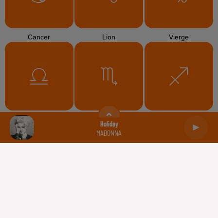
Cancer
Lion
Vierge
Balance
Scorpion
Sagittaire
Holiday
MADONNA
Capricorne
Verseau
Poissons