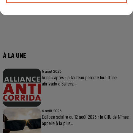
À LA UNE
6 août 2026
Arles : après un taureau percuté lors d'une
abrivado à Saliers,...
6 août 2026
Éclipse solaire du 12 août 2026 : le CHU de Nîmes
appelle à la plus...