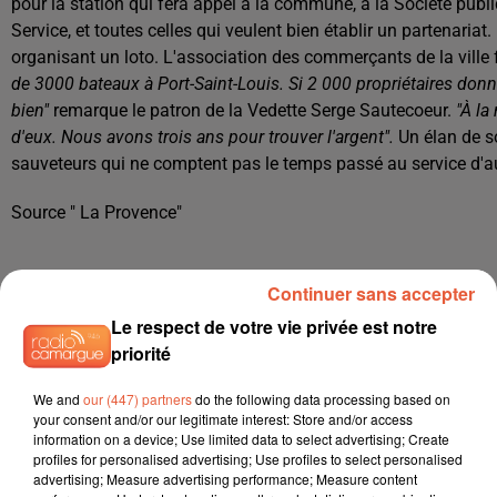
pour la station qui fera appel à la commune, à la Société pub
Service, et toutes celles qui veulent bien établir un partenaria
organisant un loto. L'association des commerçants de la ville 
de 3000 bateaux à Port-Saint-Louis. Si 2 000 propriétaires donn
bien"
remarque le patron de la Vedette Serge Sautecoeur.
"À la
d'eux. Nous avons trois ans pour trouver l'argent".
Un élan de so
sauveteurs qui ne comptent pas le temps passé au service d'au
Source " La Provence"
Continuer sans accepter
Le respect de votre vie privée est notre
priorité
We and
our (447) partners
do the following data processing based on
your consent and/or our legitimate interest: Store and/or access
information on a device; Use limited data to select advertising; Create
profiles for personalised advertising; Use profiles to select personalised
advertising; Measure advertising performance; Measure content