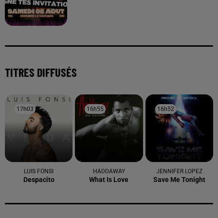
TITRES DIFFUSÉS
17h03
17h03
16h55
16h55
16h52
16h52
LUIS FONSI
HADDAWAY
JENNIFER LOPEZ
Despacito
What Is Love
Save Me Tonight