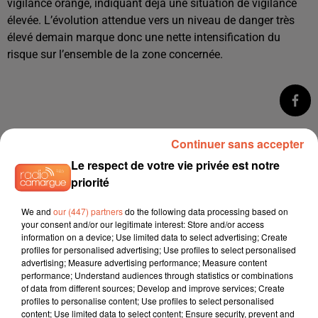
vigilance orange, indiquant déjà une situation de vigilance
élevée. L’évolution attendue vers un niveau de danger très
élevé demain marque donc une nette intensification du
risque sur l’ensemble de la zone concernée.
Continuer sans accepter
Le respect de votre vie privée est notre
priorité
We and
our (447) partners
do the following data processing based on
your consent and/or our legitimate interest: Store and/or access
information on a device; Use limited data to select advertising; Create
profiles for personalised advertising; Use profiles to select personalised
advertising; Measure advertising performance; Measure content
performance; Understand audiences through statistics or combinations
of data from different sources; Develop and improve services; Create
profiles to personalise content; Use profiles to select personalised
content; Use limited data to select content; Ensure security, prevent and