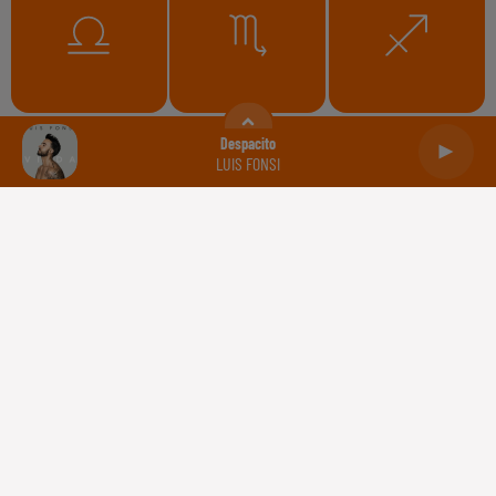
Balance
Scorpion
Sagittaire
Despacito
LUIS FONSI
Capricorne
Verseau
Poissons