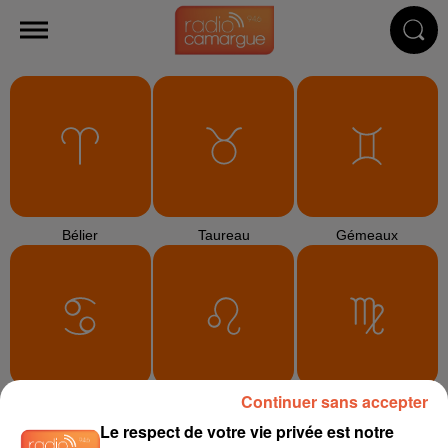
Bélier
Taureau
Gémeaux
Continuer sans accepter
Cancer
Lion
Vierge
Le respect de votre vie privée est notre