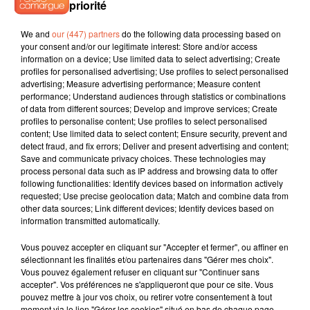
priorité
We and
our (447) partners
do the following data processing based on
your consent and/or our legitimate interest: Store and/or access
information on a device; Use limited data to select advertising; Create
profiles for personalised advertising; Use profiles to select personalised
advertising; Measure advertising performance; Measure content
Balance
Scorpion
Sagittaire
performance; Understand audiences through statistics or combinations
of data from different sources; Develop and improve services; Create
profiles to personalise content; Use profiles to select personalised
content; Use limited data to select content; Ensure security, prevent and
detect fraud, and fix errors; Deliver and present advertising and content;
Save and communicate privacy choices. These technologies may
process personal data such as IP address and browsing data to offer
following functionalities: Identify devices based on information actively
requested; Use precise geolocation data; Match and combine data from
Capricorne
Verseau
Poissons
other data sources; Link different devices; Identify devices based on
information transmitted automatically.
TITRES DIFFUSÉS
Vous pouvez accepter en cliquant sur "Accepter et fermer", ou affiner en
sélectionnant les finalités et/ou partenaires dans "Gérer mes choix".
Vous pouvez également refuser en cliquant sur "Continuer sans
accepter". Vos préférences ne s'appliqueront que pour ce site. Vous
PAPI SANCHEZ
NAIKA
STARDUST
pouvez mettre à jour vos choix, ou retirer votre consentement à tout
Enamorame
One Track Mind
Music Sounds Better
moment via le lien "Gérer les cookies" situé en bas de chaque page.