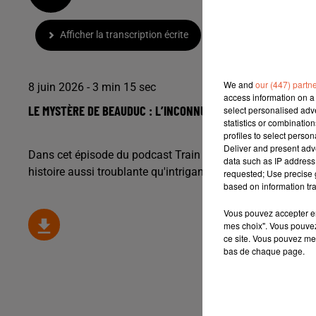
Afficher la transcription écrite
We and
our (447) partn
8 juin 2026 - 3 min 15 sec
access information on a 
LE MYSTÈRE DE BEAUDUC : L’INCONNU DE LA PLAGE SAUVAGE
select personalised ad
statistics or combinatio
profiles to select person
Deliver and present adv
Dans cet épisode du podcast Train de Camargue, nous quit
data such as IP address 
histoire aussi troublante qu'intrigante.
requested; Use precise g
based on information tra
Vous pouvez accepter en 
mes choix". Vous pouvez
ce site. Vous pouvez met
bas de chaque page.