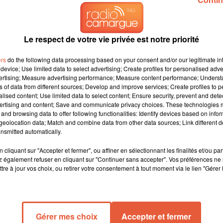
Le respect de votre vie privée est notre priorité
ers
do the following data processing based on your consent and/or our legitimate int
device; Use limited data to select advertising; Create profiles for personalised adver
vertising; Measure advertising performance; Measure content performance; Unders
ns of data from different sources; Develop and improve services; Create profiles to 
alised content; Use limited data to select content; Ensure security, prevent and detect
ertising and content; Save and communicate privacy choices. These technologies
tons les sentiers habituels du patrimoine pour explorer une
and browsing data to offer following functionalities: Identify devices based on infor
eolocation data; Match and combine data from other data sources; Link different de
nsmitted automatically.
cliquant sur "Accepter et fermer", ou affiner en sélectionnant les finalités et/ou pa
 également refuser en cliquant sur "Continuer sans accepter". Vos préférences ne 
tre à jour vos choix, ou retirer votre consentement à tout moment via le lien "Gérer 
Gérer mes choix
Accepter et fermer