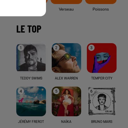
Capricorne
Verseau
Poissons
LE TOP
1
2
3
TEDDY SWIMS
ALEX WARREN
TEMPER CITY
4
5
6
JÉRÉMY FREROT
NAÏKA
BRUNO MARS