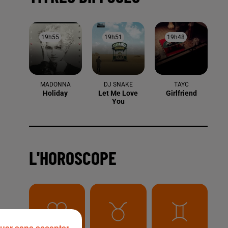
19h55
19h55
19h51
19h51
19h48
19h48
MADONNA
DJ SNAKE
TAYC
Holiday
Let Me Love
Girlfriend
You
L'HOROSCOPE
sec
uer sans accepter