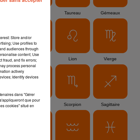
Bélier
Taureau
Gémeaux
erest: Store and/or
tising; Use profiles to
tand audiences through
personalise content; Use
Cancer
Lion
Vierge
 fraud, and fix errors;
 may process personal
mation actively
vices; Identify devices
rtenaires dans "Gérer
s'appliqueront que pour
Balance
Scorpion
Sagittaire
les cookies" situé en