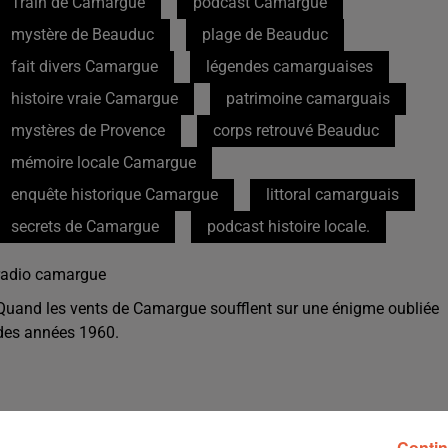
Train de Camargue
podcast Camargue
mystère de Beauduc
plage de Beauduc
fait divers Camargue
légendes camarguaises
histoire vraie Camargue
patrimoine camarguais
mystères de Provence
corps retrouvé Beauduc
mémoire locale Camargue
enquête historique Camargue
littoral camarguais
secrets de Camargue
podcast histoire locale.
radio camargue
Quand les vents de Camargue soufflent sur une énigme oubliée
des années 1960.
3 min 15 
Contin