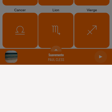
Cancer
Lion
Vierge
Balance
Scorpion
Sagittaire
Suavemente
PAUL CLESS
Capricorne
Verseau
Poissons