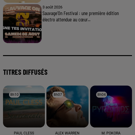
3 août 2026
Sauvage'On Festival : une première édition
électro attendue au cœur...
TITRES DIFFUSÉS
8h10
8h10
8h07
8h07
8h04
8h04
PAUL CLESS
ALEX WARREN
M. POKORA