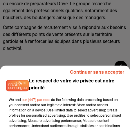
ou encore de préparateurs Drive. Le groupe recherche
également des professionnels qualifiés, notamment des
bouchers, des boulangers ainsi que des managers.
Cette campagne de recrutement vise à répondre aux besoins
des différents points de vente présents sur le territoire
gardois et à renforcer les équipes dans plusieurs secteurs
d'activité.
Continuer sans accepter
Le respect de votre vie privée est notre
priorité
We and
our (447) partners
do the following data processing based on
your consent and/or our legitimate interest: Store and/or access
information on a device; Use limited data to select advertising; Create
profiles for personalised advertising; Use profiles to select personalised
advertising; Measure advertising performance; Measure content
performance; Understand audiences through statistics or combinations