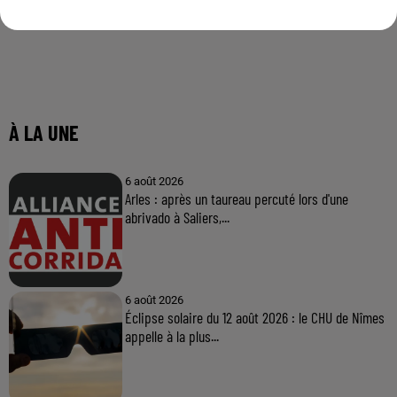
À LA UNE
6 août 2026
Arles : après un taureau percuté lors d'une
abrivado à Saliers,...
6 août 2026
Éclipse solaire du 12 août 2026 : le CHU de Nîmes
appelle à la plus...