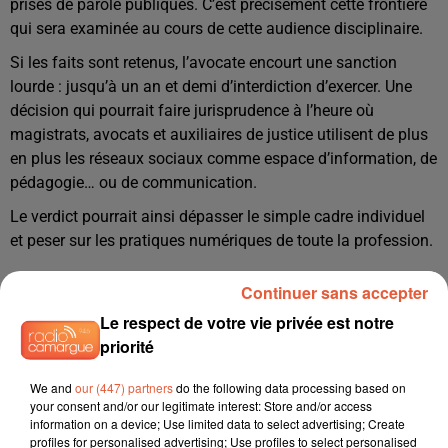
prises de parole publiques. C’est précisément cette frontière
qui sera examinée au cours de cette audience disciplinaire.
Si les faits sont retenus, l’avocate encourt une sanction
lourde : jusqu’à un an et demi d’interdiction d’exercer. Une
décision qui pourrait faire jurisprudence à l’heure où
magistrats, avocats et auxiliaires de justice utilisent de plus
en plus les réseaux sociaux comme espace d’information, de
pédagogie… ou de communication.
Le verdict pourrait ainsi dépasser le simple cadre individuel
et peser sur les pratiques numériques de toute la profession.
Continuer sans accepter
Le respect de votre vie privée est notre
priorité
We and
our (447) partners
do the following data processing based on
your consent and/or our legitimate interest: Store and/or access
information on a device; Use limited data to select advertising; Create
profiles for personalised advertising; Use profiles to select personalised