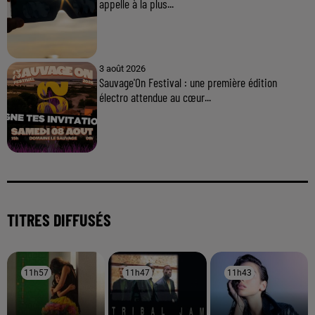
appelle à la plus...
3 août 2026
Sauvage'On Festival : une première édition
électro attendue au cœur...
TITRES DIFFUSÉS
11h57
11h57
11h47
11h47
11h43
11h43