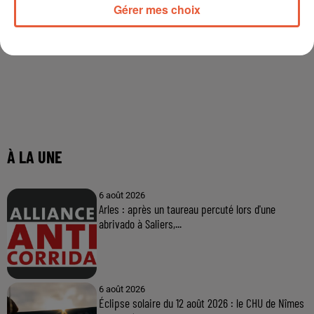
Gérer mes choix
À LA UNE
6 août 2026
Arles : après un taureau percuté lors d'une
abrivado à Saliers,...
6 août 2026
Éclipse solaire du 12 août 2026 : le CHU de Nîmes