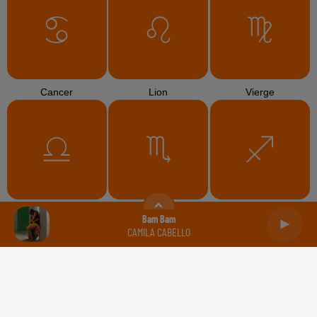
Cancer
Lion
Vierge
Balance
Scorpion
Sagittaire
Bam Bam
CAMILA CABELLO