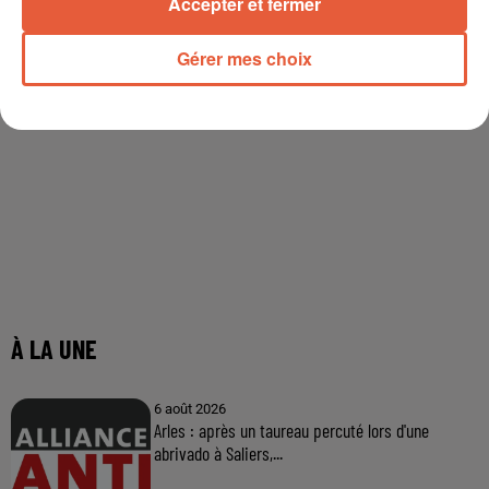
Accepter et fermer
Gérer mes choix
À LA UNE
6 août 2026
Arles : après un taureau percuté lors d'une
abrivado à Saliers,...