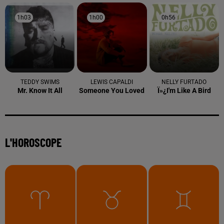
1h03
1h03
1h00
1h00
0h56
0h56
TEDDY SWIMS
LEWIS CAPALDI
NELLY FURTADO
Mr. Know It All
Someone You Loved
Ï»¿i'm Like A Bird
L'HOROSCOPE