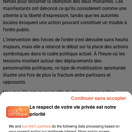
Nîmes pour réclamer la libération des deux militantes. Les
manifestants ont dénoncé ce qu’ils considèrent comme une
atteinte à la liberté d’expression, tandis que les autorités
locales évoquent une action pouvant constituer un trouble à
l’ordre public.
L’intervention des forces de l’ordre s’est déroulée sans heurts
majeurs, mais elle a relancé le débat sur la place des actions
symboliques dans le cadre politique actuel. À l’heure où les
tensions montent autour des déplacements des
personnalités politiques, ce type de mobilisation spontanée
illustre une fois de plus la fracture entre partisans et
opposants.
Une enquête est en cours afin de déterminer les suites
Continuer sans accepter
judiciaires de l’affaire.
Le respect de votre vie privée est notre
priorité
We and
our (447) partners
do the following data processing based on
your consent and/or our legitimate interest: Store and/or access