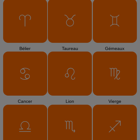
Bélier
Taureau
Gémeaux
Cancer
Lion
Vierge