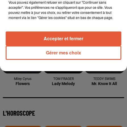
Vous pouvez également refuser en cliquant sur "Continuer sans
accepter". Vos préférences ne s'appliqueront que pour ce site. Vous
pouvez mettre à jour vos choix, ou retirer votre consentement à tout
moment via le lien "Gérer les cookies" situé en bas de chaque page.
TITRES DIFFUSÉS
Accepter et fermer
9h14
9h14
9h10
9h10
9h07
9h07
Gérer mes choix
Miley Cyrus
TOM FRAGER
TEDDY SWIMS
Flowers
Lady Melody
Mr. Know It All
L'HOROSCOPE