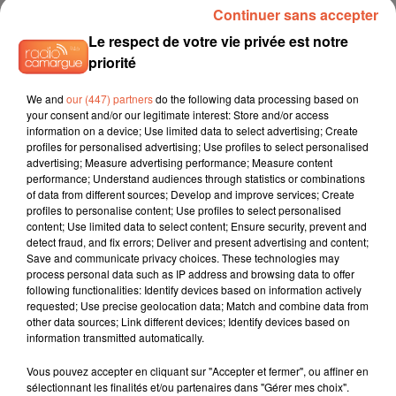
Continuer sans accepter
3 août 2026
Le respect de votre vie privée est notre
Sauvage'On Festival : une première édition
priorité
électro attendue au cœur...
We and
our (447) partners
do the following data processing based on
your consent and/or our legitimate interest: Store and/or access
information on a device; Use limited data to select advertising; Create
profiles for personalised advertising; Use profiles to select personalised
3 août 2026
advertising; Measure advertising performance; Measure content
Sécheresse et foin de Crau : le retour de la
performance; Understand audiences through statistics or combinations
demande redonne de...
of data from different sources; Develop and improve services; Create
profiles to personalise content; Use profiles to select personalised
content; Use limited data to select content; Ensure security, prevent and
detect fraud, and fix errors; Deliver and present advertising and content;
Save and communicate privacy choices. These technologies may
3 août 2026
process personal data such as IP address and browsing data to offer
Arles : la coupe mulet a fait sensation lors d'une
following functionalities: Identify devices based on information actively
étape...
requested; Use precise geolocation data; Match and combine data from
other data sources; Link different devices; Identify devices based on
information transmitted automatically.
Vous pouvez accepter en cliquant sur "Accepter et fermer", ou affiner en
sélectionnant les finalités et/ou partenaires dans "Gérer mes choix".