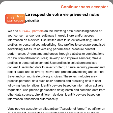
Continuer sans accepter
Le respect de votre vie privée est notre
TITRES DIFFUSÉS
priorité
We and
our (447) partners
do the following data processing based on
12h08
12h08
12h05
12h05
12h01
12h01
your consent and/or our legitimate interest: Store and/or access
information on a device; Use limited data to select advertising; Create
profiles for personalised advertising; Use profiles to select personalised
advertising; Measure advertising performance; Measure content
performance; Understand audiences through statistics or combinations
of data from different sources; Develop and improve services; Create
profiles to personalise content; Use profiles to select personalised
STARSAILOR
TEMPER CITY
ALICIA KEYS
content; Use limited data to select content; Ensure security, prevent and
Four To The Floor
Self Aware
Empire State Of Mind
detect fraud, and fix errors; Deliver and present advertising and content;
Save and communicate privacy choices. These technologies may
process personal data such as IP address and browsing data to offer
following functionalities: Identify devices based on information actively
requested; Use precise geolocation data; Match and combine data from
other data sources; Link different devices; Identify devices based on
L'HOROSCOPE
information transmitted automatically.
Vous pouvez accepter en cliquant sur "Accepter et fermer", ou affiner en
sélectionnant les finalités et/ou partenaires dans "Gérer mes choix".