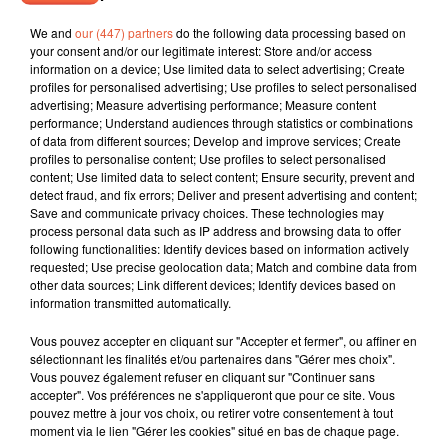
We and
our (447) partners
do the following data processing based on
your consent and/or our legitimate interest: Store and/or access
information on a device; Use limited data to select advertising; Create
profiles for personalised advertising; Use profiles to select personalised
ZAHO
DAMIANO DAVID
ALIZÉE
Comme Caroline
Next Summer
Moi... Lolita
advertising; Measure advertising performance; Measure content
performance; Understand audiences through statistics or combinations
of data from different sources; Develop and improve services; Create
profiles to personalise content; Use profiles to select personalised
content; Use limited data to select content; Ensure security, prevent and
detect fraud, and fix errors; Deliver and present advertising and content;
L'HOROSCOPE
Save and communicate privacy choices. These technologies may
process personal data such as IP address and browsing data to offer
following functionalities: Identify devices based on information actively
requested; Use precise geolocation data; Match and combine data from
other data sources; Link different devices; Identify devices based on
information transmitted automatically.
Vous pouvez accepter en cliquant sur "Accepter et fermer", ou affiner en
sélectionnant les finalités et/ou partenaires dans "Gérer mes choix".
Vous pouvez également refuser en cliquant sur "Continuer sans
accepter". Vos préférences ne s'appliqueront que pour ce site. Vous
Bélier
Taureau
Gémeaux
pouvez mettre à jour vos choix, ou retirer votre consentement à tout
moment via le lien "Gérer les cookies" situé en bas de chaque page.