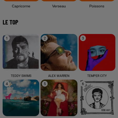
Capricorne
Verseau
Poissons
LE TOP
1
2
3
TEDDY SWIMS
ALEX WARREN
TEMPER CITY
4
5
6