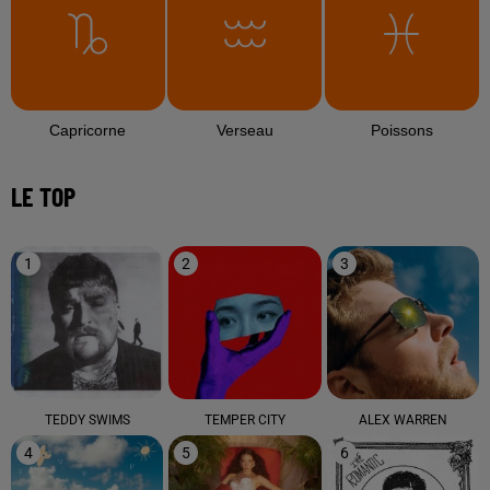
Capricorne
Verseau
Poissons
LE TOP
1
2
3
TEDDY SWIMS
TEMPER CITY
ALEX WARREN
4
5
6