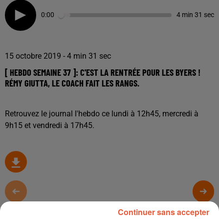
0:00
4 min 31 sec
15 octobre 2019 - 4 min 31 sec
[ HEBDO SEMAINE 37 ]: C'EST LA RENTRÉE POUR LES BYERS !
RÉMY GIUTTA, LE COACH FAIT LES RANGS.
Retrouvez le journal l'hebdo ce lundi à 12h45, mercredi à
9h15 et vendredi à 17h45.
TITRES DIFFUSÉS
Continuer sans accepter