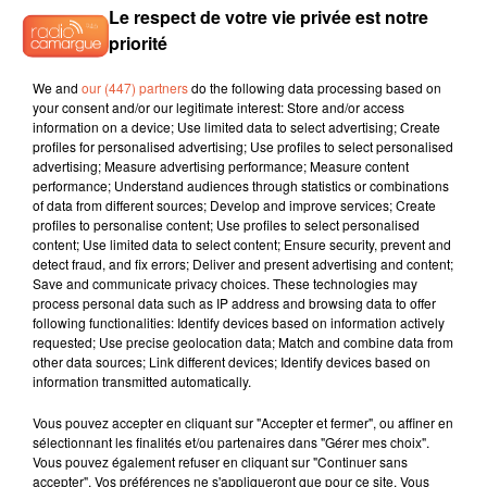
Le respect de votre vie privée est notre
priorité
8h37
8h37
8h34
8h34
8h28
8h28
We and
our (447) partners
do the following data processing based on
your consent and/or our legitimate interest: Store and/or access
information on a device; Use limited data to select advertising; Create
profiles for personalised advertising; Use profiles to select personalised
advertising; Measure advertising performance; Measure content
performance; Understand audiences through statistics or combinations
SEAN KINGSTON
SHAKIRA
TOVE LO
of data from different sources; Develop and improve services; Create
Beautiful Girls
Dai Dai
Des Fleurs
profiles to personalise content; Use profiles to select personalised
content; Use limited data to select content; Ensure security, prevent and
detect fraud, and fix errors; Deliver and present advertising and content;
Save and communicate privacy choices. These technologies may
process personal data such as IP address and browsing data to offer
L'HOROSCOPE
following functionalities: Identify devices based on information actively
requested; Use precise geolocation data; Match and combine data from
other data sources; Link different devices; Identify devices based on
information transmitted automatically.
Vous pouvez accepter en cliquant sur "Accepter et fermer", ou affiner en
sélectionnant les finalités et/ou partenaires dans "Gérer mes choix".
Vous pouvez également refuser en cliquant sur "Continuer sans
accepter". Vos préférences ne s'appliqueront que pour ce site. Vous