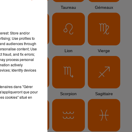
Bélier
Taureau
Gémeaux
erest: Store and/or
tising; Use profiles to
tand audiences through
la
personalise content; Use
Cancer
Lion
Vierge
 fraud, and fix errors;
 may process personal
l
mation actively
vices; Identify devices
rtenaires dans "Gérer
s'appliqueront que pour
Balance
Scorpion
Sagittaire
les cookies" situé en