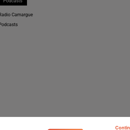
Podcasts
Radio Camargue
Podcasts
6 min 59 
Contin