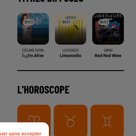
8h53
8h53
8h51
8h51
8h43
8h43
CÉLINE DION
LUCENZO
UB40
Ï»¿i'm Alive
Limoncello
Red Red Wine
L'HOROSCOPE
sec
uer sans accepter