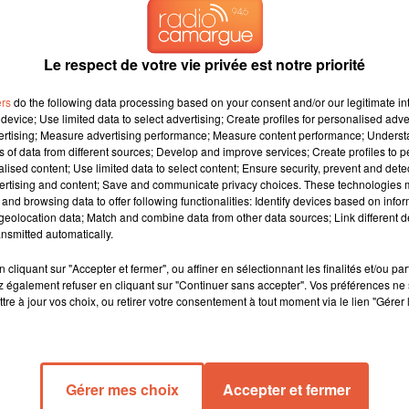
Le respect de votre vie privée est notre priorité
LVAREZ, MAIRE DE PORT ST LOUIS DU RHÔNE.
ers
do the following data processing based on your consent and/or our legitimate int
device; Use limited data to select advertising; Create profiles for personalised adver
vertising; Measure advertising performance; Measure content performance; Unders
pour sa rentrée scolaire 2017 un peu particulière !! Retour à 
ns of data from different sources; Develop and improve services; Create profiles to 
alised content; Use limited data to select content; Ensure security, prevent and detect
ires; parents et enfants semblent plus soulagés à l'annonce de
ertising and content; Save and communicate privacy choices. These technologies
tial ALVAREZ se réjouit. Il nous dit tout à ce sujet dans le journa
and browsing data to offer following functionalities: Identify devices based on infor
, le mercredi 6/9 à 9h15 et le vendredi 8/9 à 18h45.
eolocation data; Match and combine data from other data sources; Link different de
nsmitted automatically.
cliquant sur "Accepter et fermer", ou affiner en sélectionnant les finalités et/ou pa
 également refuser en cliquant sur "Continuer sans accepter". Vos préférences ne 
tre à jour vos choix, ou retirer votre consentement à tout moment via le lien "Gérer 
Gérer mes choix
Accepter et fermer