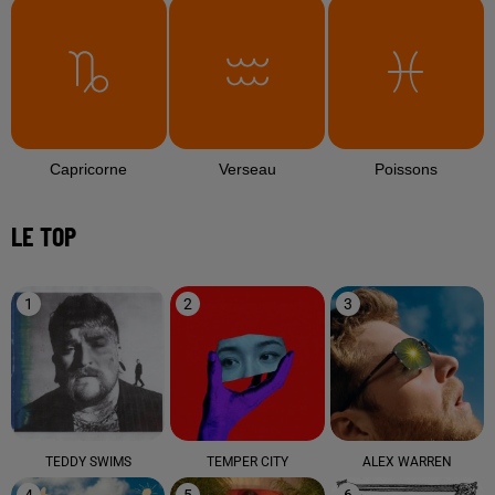
Capricorne
Verseau
Poissons
LE TOP
1
2
3
TEDDY SWIMS
TEMPER CITY
ALEX WARREN
4
5
6