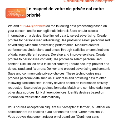
Continuer sans accepter
TITRES DIFFUSÉS
Le respect de votre vie privée est notre
priorité
4h03
4h03
4h00
4h00
3h57
3h57
We and
our (447) partners
do the following data processing based on
your consent and/or our legitimate interest: Store and/or access
information on a device; Use limited data to select advertising; Create
profiles for personalised advertising; Use profiles to select personalised
advertising; Measure advertising performance; Measure content
performance; Understand audiences through statistics or combinations
of data from different sources; Develop and improve services; Create
TEMPER CITY
DUA LIPA
TOVE LO
profiles to personalise content; Use profiles to select personalised
Self Aware
Levitating
Des Fleurs
content; Use limited data to select content; Ensure security, prevent and
detect fraud, and fix errors; Deliver and present advertising and content;
Save and communicate privacy choices. These technologies may
process personal data such as IP address and browsing data to offer
following functionalities: Identify devices based on information actively
L'HOROSCOPE
requested; Use precise geolocation data; Match and combine data from
other data sources; Link different devices; Identify devices based on
information transmitted automatically.
Vous pouvez accepter en cliquant sur "Accepter et fermer", ou affiner en
sélectionnant les finalités et/ou partenaires dans "Gérer mes choix".
Vous pouvez également refuser en cliquant sur "Continuer sans