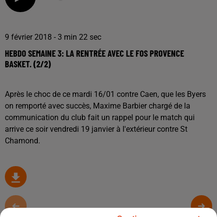
9 février 2018 - 3 min 22 sec
HEBDO SEMAINE 3: LA RENTRÉE AVEC LE FOS PROVENCE
BASKET. (2/2)
Après le choc de ce mardi 16/01 contre Caen, que les Byers
on remporté avec succès, Maxime Barbier chargé de la
communication du club fait un rappel pour le match qui
arrive ce soir vendredi 19 janvier à l'extérieur contre St
Chamond.