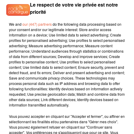
Le respect de votre vie privée est notre
priorité
13h58
13h58
13h54
13h54
13h51
13h51
We and
our (447) partners
do the following data processing based on
your consent and/or our legitimate interest: Store and/or access
information on a device; Use limited data to select advertising; Create
profiles for personalised advertising; Use profiles to select personalised
advertising; Measure advertising performance; Measure content
performance; Understand audiences through statistics or combinations
MATT SIMONS
Leslie
BRUNO MARS
of data from different sources; Develop and improve services; Create
Catch
Et J'attends
Treasure
profiles to personalise content; Use profiles to select personalised
content; Use limited data to select content; Ensure security, prevent and
detect fraud, and fix errors; Deliver and present advertising and content;
Save and communicate privacy choices. These technologies may
process personal data such as IP address and browsing data to offer
L'HOROSCOPE
following functionalities: Identify devices based on information actively
requested; Use precise geolocation data; Match and combine data from
other data sources; Link different devices; Identify devices based on
information transmitted automatically.
Vous pouvez accepter en cliquant sur "Accepter et fermer", ou affiner en
sélectionnant les finalités et/ou partenaires dans "Gérer mes choix".
Vous pouvez également refuser en cliquant sur "Continuer sans
accepter". Vos préférences ne s'appliqueront que pour ce site. Vous