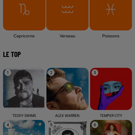
Capricorne
Verseau
Poissons
LE TOP
1
2
3
TEDDY SWIMS
ALEX WARREN
TEMPER CITY
4
5
6