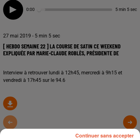
0:00
5 min 5 sec
27 mai 2019 - 5 min 5 sec
[ HEBDO SEMAINE 22 ] LA COURSE DE SATIN CE WEEKEND
EXPLIQUÉE PAR MARIE-CLAUDE ROBLÈS, PRÉSIDENTE DE
Interview à retrouver lundi à 12h45, mercredi à 9h15 et
vendredi à 17h45 sur le 94.6
TITRES DIFFUSÉS
Continuer sans accepter