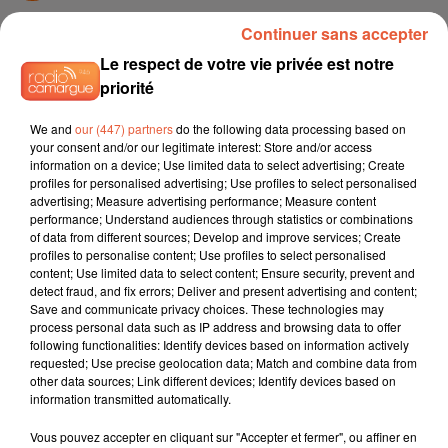
Continuer sans accepter
Le respect de votre vie privée est notre
TITRES DIFFUSÉS
priorité
We and
our (447) partners
do the following data processing based on
your consent and/or our legitimate interest: Store and/or access
13h51
13h51
13h43
13h43
13h39
13h39
information on a device; Use limited data to select advertising; Create
profiles for personalised advertising; Use profiles to select personalised
advertising; Measure advertising performance; Measure content
performance; Understand audiences through statistics or combinations
of data from different sources; Develop and improve services; Create
profiles to personalise content; Use profiles to select personalised
content; Use limited data to select content; Ensure security, prevent and
KAVINSKY
UB40
SIA
detect fraud, and fix errors; Deliver and present advertising and content;
Nightcall
Red Red Wine
Chandelier
Save and communicate privacy choices. These technologies may
process personal data such as IP address and browsing data to offer
following functionalities: Identify devices based on information actively
requested; Use precise geolocation data; Match and combine data from
other data sources; Link different devices; Identify devices based on
L'HOROSCOPE
information transmitted automatically.
Vous pouvez accepter en cliquant sur "Accepter et fermer", ou affiner en