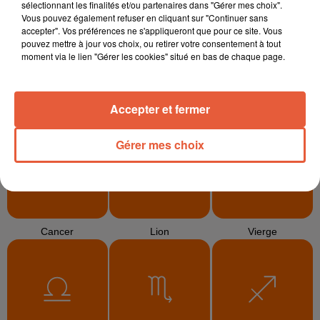
sélectionnant les finalités et/ou partenaires dans "Gérer mes choix".
Vous pouvez également refuser en cliquant sur "Continuer sans
accepter". Vos préférences ne s'appliqueront que pour ce site. Vous
pouvez mettre à jour vos choix, ou retirer votre consentement à tout
moment via le lien "Gérer les cookies" situé en bas de chaque page.
Accepter et fermer
Bélier
Taureau
Gémeaux
Gérer mes choix
Cancer
Lion
Vierge