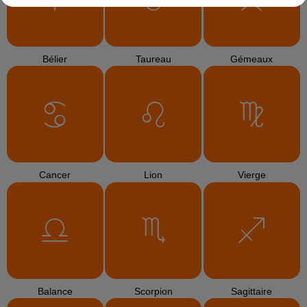
Bélier
Taureau
Gémeaux
Cancer
Lion
Vierge
Balance
Scorpion
Sagittaire