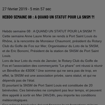
27 février 2019 - 5 min 57 sec
HEBDO SEMAINE 08 : A QUAND UN STATUT POUR LA SNSM ?!
Hebdo semaine 08 : A QUAND UN STATUT POUR LA SNSM ?!
Cette semaine Anne Laure Morie se rends à Port Saint Louis du
Rhône, à la rencontre de Monsieur Chaumont, président du Rotary
Club du Golfe de Fos sur Mer, Organisateur du Loto de la SNSM,
et de Eric Bonomi, Président de la station de SNSM de Port Saint
Louis.
Lors de leur Loto du mois de Janvier, le Rotary Club du Golfe de
Fos et l'association des commerçants "Le phare" ont réussi à réunir
un Bénéfice de 4300€ ! Une somme
qui ne sera pas de trop, en
effet, la SNSM est une association privée, sans statut, et qui ne
dépends pas de l’état.
Et pourtant la SNSM de Port Saint Louis est constituée de 20
bénévoles. Ces bénévoles ne comptent pas leur temps, et peuvent
être appelé à sortir en Mer 24h/24h, peu importe les conditions
météorologiques.
Ces mêmes bénévoles doivent financer leurs formations et leurs