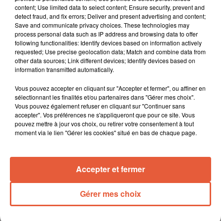
TITRES DIFFUSÉS
content; Use limited data to select content; Ensure security, prevent and
detect fraud, and fix errors; Deliver and present advertising and content;
Save and communicate privacy choices. These technologies may
process personal data such as IP address and browsing data to offer
5h35
5h35
5h31
5h31
5h27
5h27
following functionalities: Identify devices based on information actively
requested; Use precise geolocation data; Match and combine data from
other data sources; Link different devices; Identify devices based on
information transmitted automatically.
Vous pouvez accepter en cliquant sur "Accepter et fermer", ou affiner en
sélectionnant les finalités et/ou partenaires dans "Gérer mes choix".
IZ
FARRUKO
KYLIE MINOGUE
Vous pouvez également refuser en cliquant sur "Continuer sans
Over The Rainbow
Yapaque
Love At First Sight
accepter". Vos préférences ne s'appliqueront que pour ce site. Vous
pouvez mettre à jour vos choix, ou retirer votre consentement à tout
moment via le lien "Gérer les cookies" situé en bas de chaque page.
L'HOROSCOPE
Accepter et fermer
Gérer mes choix