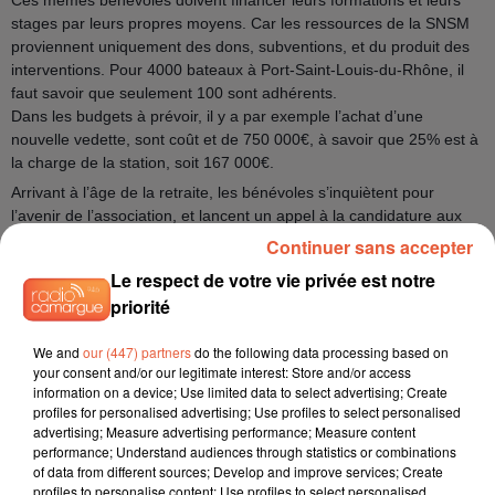
stages par leurs propres moyens. Car les ressources de la SNSM
proviennent uniquement des dons, subventions, et du produit des
interventions. Pour 4000 bateaux à Port-Saint-Louis-du-Rhône, il
faut savoir que seulement 100 sont adhérents.
Dans les budgets à prévoir, il y a par exemple l’achat d’une
nouvelle vedette, sont coût et de 750 000€, à savoir que 25% est à
la charge de la station, soit 167 000€.
Arrivant à l’âge de la retraite, les bénévoles s’inquiètent pour
l’avenir de l’association, et lancent un appel à la candidature aux
jeunes !
Continuer sans accepter
Si vous êtes intéressé envoyez vos candidatures aux
Le respect de votre vie privée est notre
president.port-st-louis-du-rhone@snsm.org
priorité
On l'écoute ce lundi à 12h45, mercredi à 9h15 et vendredi à 17h45.
We and
our (447) partners
do the following data processing based on
your consent and/or our legitimate interest: Store and/or access
information on a device; Use limited data to select advertising; Create
profiles for personalised advertising; Use profiles to select personalised
advertising; Measure advertising performance; Measure content
performance; Understand audiences through statistics or combinations
of data from different sources; Develop and improve services; Create
profiles to personalise content; Use profiles to select personalised