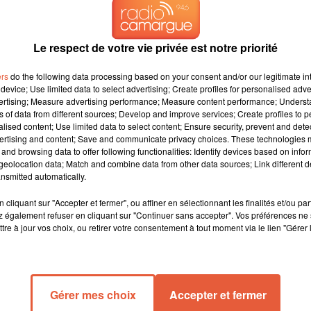
Le respect de votre vie privée est notre priorité
ers
do the following data processing based on your consent and/or our legitimate int
device; Use limited data to select advertising; Create profiles for personalised adver
vertising; Measure advertising performance; Measure content performance; Unders
ns of data from different sources; Develop and improve services; Create profiles to 
alised content; Use limited data to select content; Ensure security, prevent and detect
ertising and content; Save and communicate privacy choices. These technologies
and browsing data to offer following functionalities: Identify devices based on infor
eolocation data; Match and combine data from other data sources; Link different de
nsmitted automatically.
cliquant sur "Accepter et fermer", ou affiner en sélectionnant les finalités et/ou pa
 également refuser en cliquant sur "Continuer sans accepter". Vos préférences ne 
les 4 000 spectateurs du Parnasse chauffés à blanc savent qu'il
tre à jour vos choix, ou retirer votre consentement à tout moment via le lien "Gérer 
pour coup.
La différence se fait avec la réussite dans la cage du
our le PSG.
Gérer mes choix
Accepter et fermer