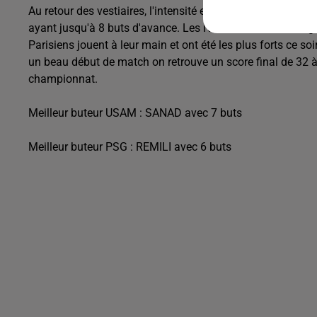
Au retour des vestiaires, l'intensité est toujours la même,
ayant jusqu'à 8 buts d'avance.
Les Nîmois semblent rési
Parisiens jouent à leur main et ont été les plus forts ce soir
un beau début de match on retrouve un score final de 32 à
championnat.
Meilleur buteur
USAM
:
SANAD
avec 7 buts
Meilleur buteur PSG :
REMILI
avec 6 buts