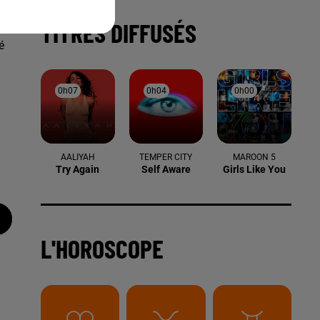
t
TITRES DIFFUSÉS
é
0h07
0h07
0h04
0h04
0h00
0h00
AALIYAH
TEMPER CITY
MAROON 5
Try Again
Self Aware
Girls Like You
L'HOROSCOPE