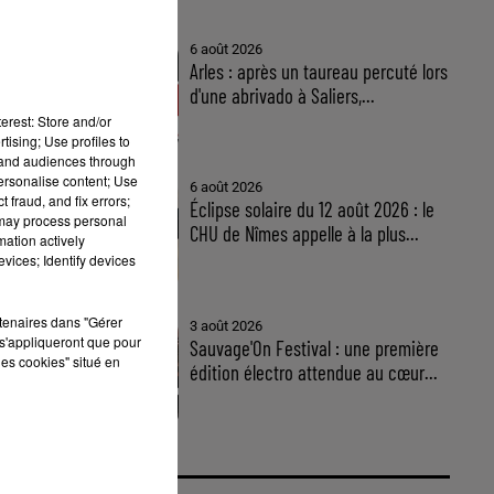
6 août 2026
Arles : après un taureau percuté lors
d'une abrivado à Saliers,...
erest: Store and/or
tising; Use profiles to
tand audiences through
personalise content; Use
6 août 2026
 fraud, and fix errors;
Éclipse solaire du 12 août 2026 : le
 may process personal
CHU de Nîmes appelle à la plus...
mation actively
vices; Identify devices
rtenaires dans "Gérer
3 août 2026
s'appliqueront que pour
Sauvage'On Festival : une première
s
les cookies" situé en
édition électro attendue au cœur...