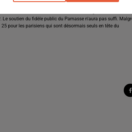
 mais en milieu de seconde mi-temps les Parisiens creusent l'écar
gnés, même
SANAD
ratant un but dans une cage vide.
Les
.
Le soutien du fidèle public du Parnasse n'aura pas suffi.
Malgr
 25 pour les parisiens qui sont désormais seuls
en tête
du