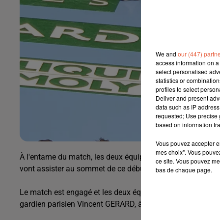
We and
our (447) partn
access information on a 
select personalised ad
statistics or combinatio
profiles to select person
Deliver and present adv
data such as IP address 
requested; Use precise g
based on information tra
Vous pouvez accepter en 
mes choix". Vous pouvez
À l'entame du match, les deux équipes sont invaincues et 
ce site. Vous pouvez met
vont assister au sommet de ce début de championnat.
bas de chaque page.
Le match est engagé et les deux équipes se rendent coup 
gardien parisien Vincent GERARD, à la mi-temps 16 - 13 p