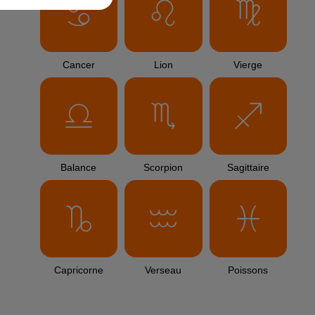
TITRES DIFFUSÉS
7h38
7h38
7h34
7h34
7h30
7h30
CARLY RAE
JULIEN LIEB
Keane
Dis-Moi Où
Everybody´s
JEPSEN
Changing
Call Me Maybe
L'HOROSCOPE