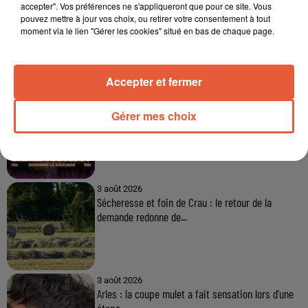
accepter". Vos préférences ne s'appliqueront que pour ce site. Vous
pouvez mettre à jour vos choix, ou retirer votre consentement à tout
moment via le lien "Gérer les cookies" situé en bas de chaque page.
À LA UNE
Accepter et fermer
3 août 2026
Sauvage'On Festival : une première édition
Gérer mes choix
électro attendue au cœur...
3 août 2026
Sécheresse et foin de Crau : le retour de la
demande redonne de...
3 août 2026
Arles : la coupe mulet a fait sensation lors d'une