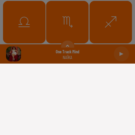
Balance
Scorpion
Sagittaire
One Track Mind
NAÏKA
Capricorne
Verseau
Poissons