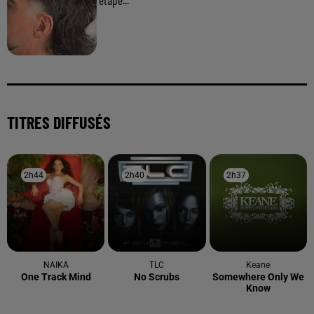
étape...
TITRES DIFFUSÉS
2h44
2h44
2h40
2h40
2h37
2h37
NAIKA
TLC
Keane
One Track Mind
No Scrubs
Somewhere Only We
Know