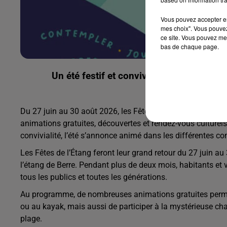
Vous pouvez accepter en 
mes choix". Vous pouvez
ce site. Vous pouvez met
bas de chaque page.
Un été festif et convivial à vivre en fa
Du 27 juin au 30 août 2026, les Fêtes de l’Étang reviennen
animations gratuites, découvertes et rendez-vous culturels
convivialité, l’été s’annonce animé dans les différentes 
Les Fêtes de l’Étang feront leur grand retour du 27 juin au 
l’étang de Berre. Pendant plus de deux mois, habitants et 
tous les publics et toutes les générations.
Au programme, de nombreuses animations gratuites permettr
ou au kayak, mais aussi de participer à la mystérieuse cha
plage.