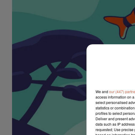
We and
our (447) partn
access information on a 
select personalised ad
statistics or combinatio
profiles to select person
Deliver and present adv
data such as IP address 
requested; Use precise g
based on information tra