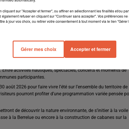
cliquant sur "Accepter et fermer", ou affiner en sélectionnant les finalités et/ou pa
 également refuser en cliquant sur "Continuer sans accepter". Vos préférences ne 
tre à jour vos choix, ou retirer votre consentement à tout moment via le lien "Gérer 
mille ou entre amis dans les communes riveraines
Gérer mes choix
Accepter et fermer
t tout autour de l’étang de Berre avec un programme riche en
. Entre activités nautiques, spectacles, concerts et moments de
communes participantes.
30 août 2026 pour faire vivre l’été sur l’ensemble du territoire de
visiteurs pourront profiter d’une programmation variée pensée p
ont de découvrir la nature environnante, de s’initier à la voile
sse à la Berrelue ou encore à la construction de cabanes sur la