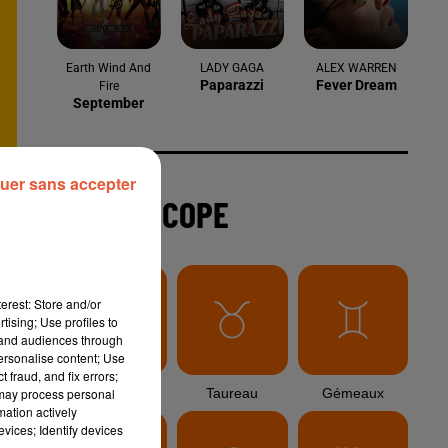
6 août 2026
Arles : après un taureau percuté lors
d'une abrivado à Saliers,...
6 août 2026
uer sans accepter
Éclipse solaire du 12 août 2026 : le
CHU de Nîmes appelle à la plus...
3 août 2026
erest: Store and/or
Sauvage'On Festival : une première
tising; Use profiles to
édition électro attendue au cœur...
tand audiences through
personalise content; Use
 fraud, and fix errors;
 may process personal
mation actively
vices; Identify devices