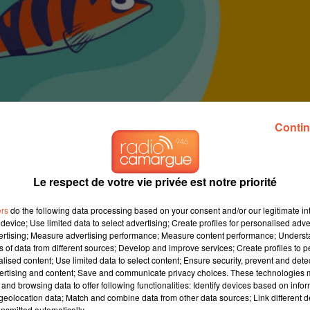
Contin
Le respect de votre vie privée est notre priorité
ers
do the following data processing based on your consent and/or our legitimate int
device; Use limited data to select advertising; Create profiles for personalised adver
vertising; Measure advertising performance; Measure content performance; Unders
ns of data from different sources; Develop and improve services; Create profiles to 
alised content; Use limited data to select content; Ensure security, prevent and detect
ertising and content; Save and communicate privacy choices. These technologies
and browsing data to offer following functionalities: Identify devices based on infor
eolocation data; Match and combine data from other data sources; Link different de
nsmitted automatically.