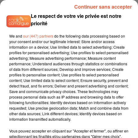
Continuer sans accepter
TITRES DIFFUSÉS
Le respect de votre vie privée est notre
priorité
We and
our (447) partners
do the following data processing based on
7h14
7h14
7h11
7h11
7h08
7h08
your consent and/or our legitimate interest: Store and/or access
information on a device; Use limited data to select advertising; Create
profiles for personalised advertising; Use profiles to select personalised
advertising; Measure advertising performance; Measure content
performance; Understand audiences through statistics or combinations
of data from different sources; Develop and improve services; Create
profiles to personalise content; Use profiles to select personalised
DUA LIPA
VITAA
TEMPER CITY
content; Use limited data to select content; Ensure security, prevent and
Dance The Night
Viens On Essaie
Self Aware
detect fraud, and fix errors; Deliver and present advertising and content;
Save and communicate privacy choices. These technologies may
process personal data such as IP address and browsing data to offer
following functionalities: Identify devices based on information actively
requested; Use precise geolocation data; Match and combine data from
L'HOROSCOPE
other data sources; Link different devices; Identify devices based on
information transmitted automatically.
Vous pouvez accepter en cliquant sur "Accepter et fermer", ou affiner en
sélectionnant les finalités et/ou partenaires dans "Gérer mes choix".