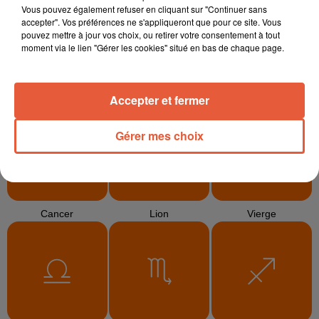
Vous pouvez également refuser en cliquant sur "Continuer sans
accepter". Vos préférences ne s'appliqueront que pour ce site. Vous
pouvez mettre à jour vos choix, ou retirer votre consentement à tout
moment via le lien "Gérer les cookies" situé en bas de chaque page.
Bélier
Taureau
Gémeaux
Accepter et fermer
Gérer mes choix
Cancer
Lion
Vierge