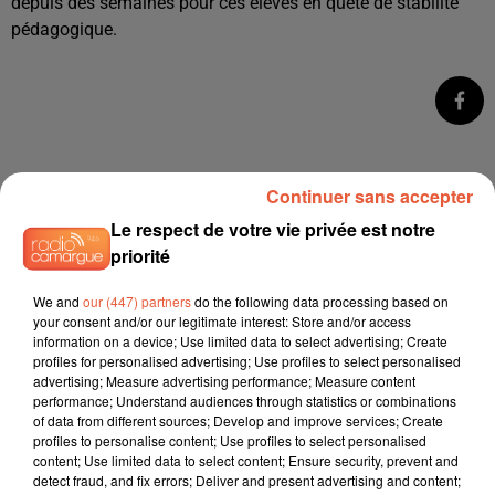
depuis des semaines pour ces élèves en quête de stabilité
pédagogique.
Continuer sans accepter
Le respect de votre vie privée est notre
priorité
We and
our (447) partners
do the following data processing based on
your consent and/or our legitimate interest: Store and/or access
À LA UNE
information on a device; Use limited data to select advertising; Create
profiles for personalised advertising; Use profiles to select personalised
advertising; Measure advertising performance; Measure content
6 août 2026
performance; Understand audiences through statistics or combinations
Arles : après un taureau percuté lors d'une
of data from different sources; Develop and improve services; Create
profiles to personalise content; Use profiles to select personalised
abrivado à Saliers,...
content; Use limited data to select content; Ensure security, prevent and
detect fraud, and fix errors; Deliver and present advertising and content;