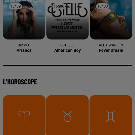
15h09
15h09
15h06
15h06
15h03
15h03
Becky G
ESTELLE
ALEX WARREN
Arranca
American Boy
Fever Dream
L'HOROSCOPE