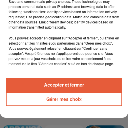
Save and communicate privacy choices. These technologies may
process personal data such as IP address and browsing data to offer
following functionalities: Identify devices based on information actively
6 août 2026
requested; Use precise geolocation data; Match and combine data from
Éclipse solaire du 12 août 2026 : le CHU de Nîmes
other data sources; Link different devices; Identify devices based on
appelle à la plus...
information transmitted automatically.
Vous pouvez accepter en cliquant sur "Accepter et fermer", ou affiner en
sélectionnant les finalités et/ou partenaires dans "Gérer mes choix".
Vous pouvez également refuser en cliquant sur "Continuer sans
3 août 2026
accepter". Vos préférences ne s'appliqueront que pour ce site. Vous
Sauvage'On Festival : une première édition
pouvez mettre à jour vos choix, ou retirer votre consentement à tout
électro attendue au cœur...
moment via le lien "Gérer les cookies" situé en bas de chaque page.
Accepter et fermer
Gérer mes choix
TITRES DIFFUSÉS