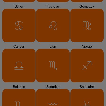
Bélier
Taureau
Gémeaux
Cancer
Lion
Vierge
Balance
Scorpion
Sagittaire