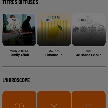
TITRES DIFFUSÉS
18h56
18h56
18h53
18h53
18h47
18h47
MARY J. BLIGE
LUCENZO
IAM
Family Affair
Limoncello
Je Danse Le Mia
L'HOROSCOPE