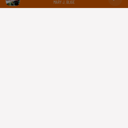
MARY J. BLIGE
Capricorne
Verseau
Poissons
Gestion des cookies
Plan du site
Règlement des jeux concours
Régie Publicitaire