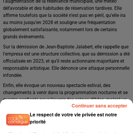
l’augmentation de la redevance municipale, une météo
défavorable et des habitudes de réservation tardives. Elle
affirme toutefois que la société n’est pas en péril, qu’elle ira
au moins jusqu’en 2028 et souligne une fréquentation
globalement satisfaisante, notamment lors de certains
grands événements.
Sur la démission de Jean-Baptiste Jalabert, elle rappelle que
l’
empresa
est une structure collective, que sa démission a été
officialisée en 2023, et qu’il reste actionnaire majoritaire et
responsable artistique. Elle dénonce une attaque personnelle
infondée.
Enfin, elle évoque un nouveau spectacle estival, des
changements à venir dans la programmation nocturne et se
montre confiante pour l’avenir des arènes d’Arles, malgré un
Continuer sans accepter
contexte rendu difficile par la météo et le calendrier des
Le respect de votre vie privée est notre
ferias.
priorité