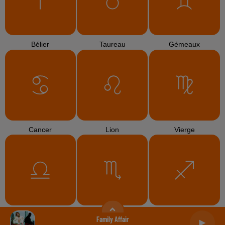
Bélier
Taureau
Gémeaux
Cancer
Lion
Vierge
Balance
Scorpion
Sagittaire
Family Affair