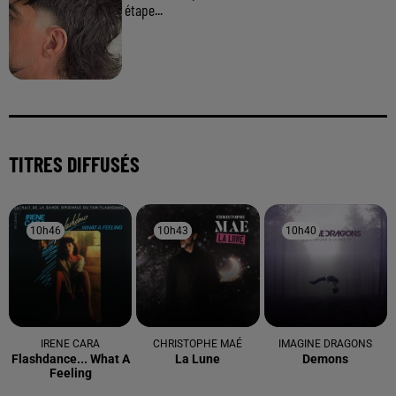
étape...
TITRES DIFFUSÉS
10h46
10h46
10h43
10h43
10h40
10h40
IRENE CARA
CHRISTOPHE MAÉ
IMAGINE DRAGONS
Flashdance... What A
La Lune
Demons
Feeling