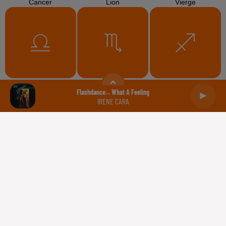
Cancer
Lion
Vierge
Balance
Scorpion
Sagittaire
Flashdance... What A Feeling
IRENE CARA
Capricorne
Verseau
Poissons