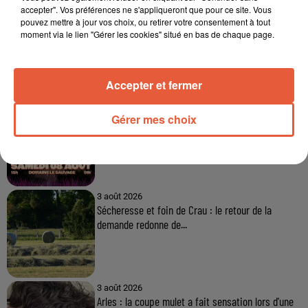
accepter". Vos préférences ne s'appliqueront que pour ce site. Vous
pouvez mettre à jour vos choix, ou retirer votre consentement à tout
moment via le lien "Gérer les cookies" situé en bas de chaque page.
À LA UNE
Accepter et fermer
3 août 2026
Sauvage'On Festival : une première édition
Gérer mes choix
électro attendue au cœur...
3 août 2026
Sécheresse et foin de Crau : le retour de la
demande redonne de...
3 août 2026
Arles : la coupe mulet a fait sensation lors d'une