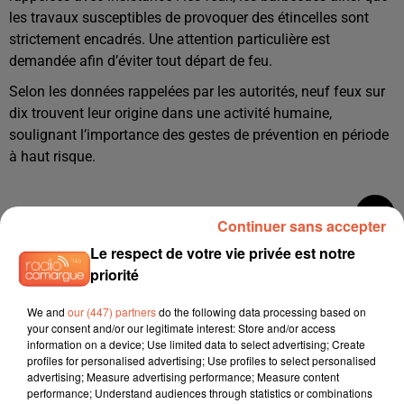
les travaux susceptibles de provoquer des étincelles sont
strictement encadrés. Une attention particulière est
demandée afin d’éviter tout départ de feu.
Selon les données rappelées par les autorités, neuf feux sur
dix trouvent leur origine dans une activité humaine,
soulignant l’importance des gestes de prévention en période
à haut risque.
Continuer sans accepter
Le respect de votre vie privée est notre
priorité
We and
our (447) partners
do the following data processing based on
your consent and/or our legitimate interest: Store and/or access
information on a device; Use limited data to select advertising; Create
profiles for personalised advertising; Use profiles to select personalised
advertising; Measure advertising performance; Measure content
performance; Understand audiences through statistics or combinations