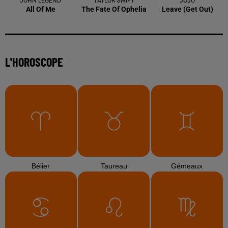
JOHN LEGEND
TAYLOR SWIFT
JOJO
All Of Me
The Fate Of Ophelia
Leave (get Out)
L'HOROSCOPE
Bélier
Taureau
Gémeaux