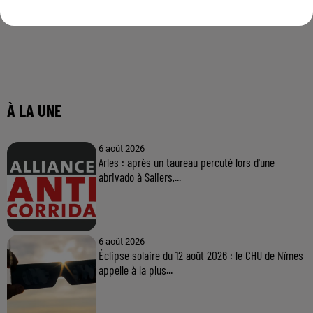
À LA UNE
6 août 2026
Arles : après un taureau percuté lors d'une
abrivado à Saliers,...
6 août 2026
Éclipse solaire du 12 août 2026 : le CHU de Nîmes
appelle à la plus...