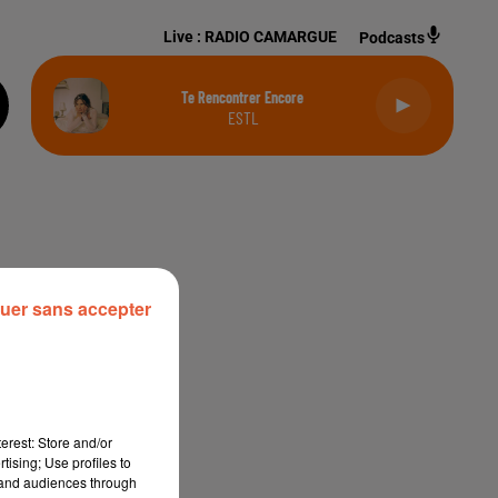
Live :
RADIO CAMARGUE
Podcasts
Te Rencontrer Encore
ESTL
uer sans accepter
erest: Store and/or
tising; Use profiles to
tand audiences through