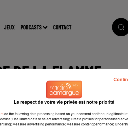
JEUX
PODCASTS
CONTACT
GE DE LA FLAMME
Contin
 ST LOUIS DU RHONE
Le respect de votre vie privée est notre priorité
ers
do the following data processing based on your consent and/or our legitimate int
e cookies que vous avez exprimé. Si vous souhaitez l'afficher,
device; Use limited data to select advertising; Create profiles for personalised adver
vertising; Measure advertising performance; Measure content performance; Unders
rd en cliquant sur le bouton ci-dessous.