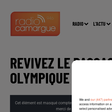
RADIO
L'ACTU
REVIVEZ LE PASSA
OLYMPIQUE A PORT
We and
our (447) partn
Cet élément est masqué compte-tenu du refus du dépôt d
access information on a 
select personalised ad
merci de nous donner votre acco