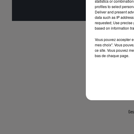
statistics or combinatio
profiles to select person
Affi
Deliver and present adv
data such as IP address 
requested; Use precise g
based on information tra
Vous pouvez accepter en 
mes choix". Vous pouvez
ce site. Vous pouvez met
bas de chaque page.
Ges