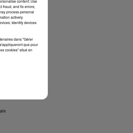
personalise content; Use
 fraud, and fix errors;
 may process personal
mation actively
vices; Identify devices
rtenaires dans "Gérer
s'appliqueront que pour
les cookies" situé en
aire