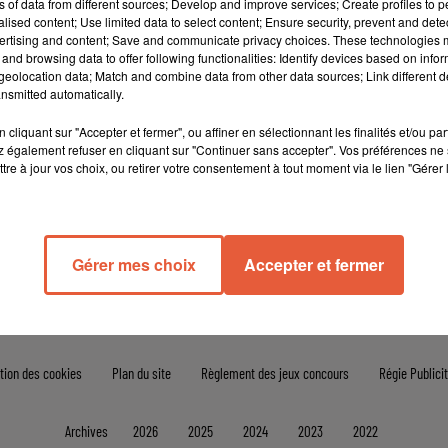
ns of data from different sources; Develop and improve services; Create profiles to 
alised content; Use limited data to select content; Ensure security, prevent and detect
cher l'élément
ertising and content; Save and communicate privacy choices. These technologies
and browsing data to offer following functionalities: Identify devices based on infor
eolocation data; Match and combine data from other data sources; Link different de
nsmitted automatically.
cliquant sur "Accepter et fermer", ou affiner en sélectionnant les finalités et/ou pa
 également refuser en cliquant sur "Continuer sans accepter". Vos préférences ne 
tre à jour vos choix, ou retirer votre consentement à tout moment via le lien "Gérer 
Gérer mes choix
Accepter et fermer
tion des cookies
Plan du site
Règlement des jeux concours
Régie Publicit
Archives
2026
2025
2024
2023
2022