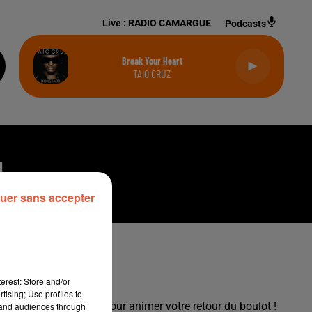
Live :
RADIO CAMARGUE
Podcasts
Break Your Heart
TAIO CRUZ
H
uer sans accepter
erest: Store and/or
tising; Use profiles to
sont là tous les jours pour animer votre retour du boulot !
tand audiences through