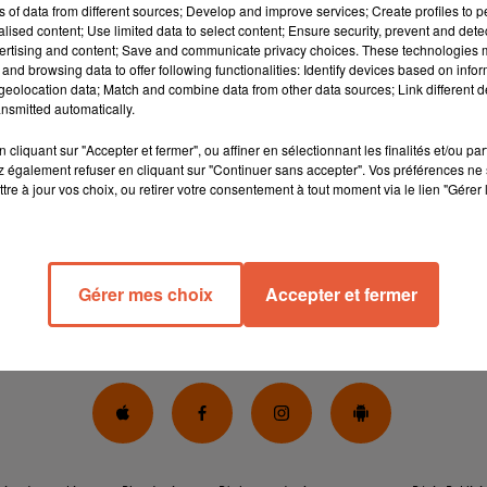
ns of data from different sources; Develop and improve services; Create profiles to 
r le ton de l'humour et de la décontracte, restez à l'écoute de tou
alised content; Use limited data to select content; Ensure security, prevent and detect
ertising and content; Save and communicate privacy choices. These technologies
and browsing data to offer following functionalities: Identify devices based on infor
us les lundis, mardis, mercredis et vendredis de 16h00 à 19h00,
eolocation data; Match and combine data from other data sources; Link different de
nsmitted automatically.
cliquant sur "Accepter et fermer", ou affiner en sélectionnant les finalités et/ou pa
 également refuser en cliquant sur "Continuer sans accepter". Vos préférences ne 
tre à jour vos choix, ou retirer votre consentement à tout moment via le lien "Gérer 
Gérer mes choix
Accepter et fermer