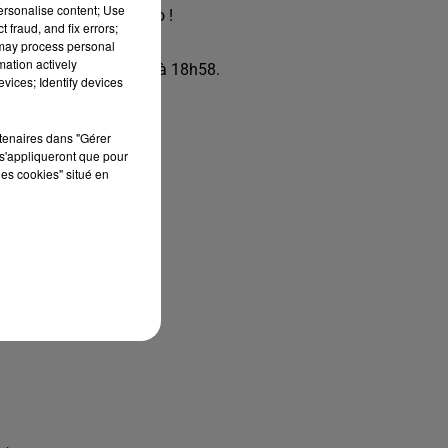
personalise content; Use
tes notre actualité radio !
 fraud, and fix errors;
 may process personal
mation actively
 et les jeudis de 16h00 à 18h58.
vices; Identify devices
rtenaires dans "Gérer
s'appliqueront que pour
les cookies" situé en