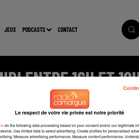
JEUX
PODCASTS
CONTACT
MIDI ENTRE 16H ET 19
Contin
Le respect de votre vie privée est notre priorité
oute la semaine de 16h à 19h.
ers
do the following data processing based on your consent and/or our legitimate int
device; Use limited data to select advertising; Create profiles for personalised adver
 finit la journée en beauté avec Guillaume, Jérome et Emilie qui 
vertising; Measure advertising performance; Measure content performance; Unders