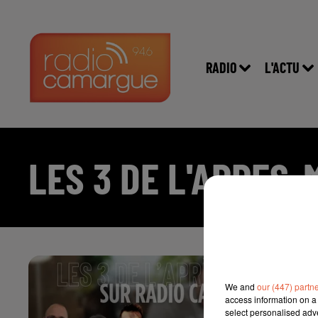
RADIO
L'ACTU
LES 3 DE L'APRES-
T
We and
our (447) partn
access information on a 
On
select personalised ad